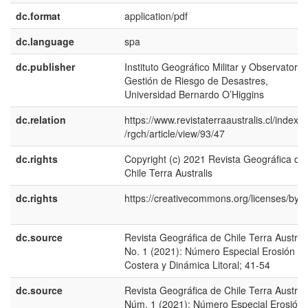
dc.format
application/pdf
dc.language
spa
dc.publisher
Instituto Geográfico Militar y Observatorio
Gestión de Riesgo de Desastres,
Universidad Bernardo O’Higgins
dc.relation
https://www.revistaterraaustralis.cl/index.
/rgch/article/view/93/47
dc.rights
Copyright (c) 2021 Revista Geográfica de
Chile Terra Australis
dc.rights
https://creativecommons.org/licenses/by/4
dc.source
Revista Geográfica de Chile Terra Australi
No. 1 (2021): Número Especial Erosión
Costera y Dinámica Litoral; 41-54
dc.source
Revista Geográfica de Chile Terra Australi
Núm. 1 (2021): Número Especial Erosión