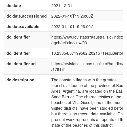
dc.date
2021-12-31
dc.date.accessioned
2022-01-10T19:26:00Z
dc.date.available
2022-01-10T19:26:00Z
dc.identifier
https://www.revistaterraaustralis.cl/index.
/rgch/article/view/93
dc.identifier
10.23854/07199562.2021571esp.Bertola
dc.identifier.uri
https://revistaschilenas.uchile.cl/handle/2
/178131
dc.description
The coastal villages with the greatest
touristic affluence of the province of Buen
Aires, Argentina, are located on the Easte
Sand Barrier. The characteristics of the
beaches of Villa Gesell, one of the most
visited districts, have been studied before
but there is no recent data available. The
present work represents an update of the
state of the beaches of this district,