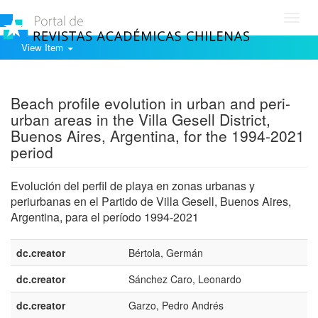
Toggl
navig
View Item
Show simple item record
Beach profile evolution in urban and peri-
urban areas in the Villa Gesell District,
Buenos Aires, Argentina, for the 1994-2021
period
Evolución del perfil de playa en zonas urbanas y
periurbanas en el Partido de Villa Gesell, Buenos Aires,
Argentina, para el período 1994-2021
dc.creator
Bértola, Germán
dc.creator
Sánchez Caro, Leonardo
dc.creator
Garzo, Pedro Andrés