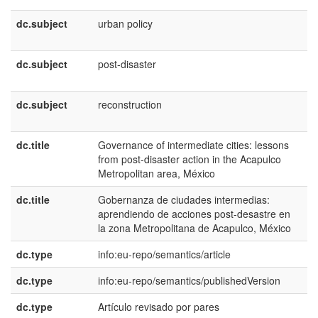
dc.subject
urban policy
e
U
dc.subject
post-disaster
e
U
dc.subject
reconstruction
e
U
dc.title
Governance of intermediate cities: lessons
e
from post-disaster action in the Acapulco
U
Metropolitan area, México
dc.title
Gobernanza de ciudades intermedias:
e
aprendiendo de acciones post-desastre en
E
la zona Metropolitana de Acapulco, México
dc.type
info:eu-repo/semantics/article
dc.type
info:eu-repo/semantics/publishedVersion
dc.type
Artículo revisado por pares
e