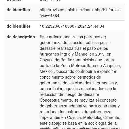
dc.identifier
http://revistas.ubiobio.cl/index.php/RU/article
/view/4384
dc.identifier
10.22320/07183607.2021.24.44.04
dc.description
Este artículo analiza los patrones de
e
gobernanza de la acción pública post-
E
desastre realizada tras el paso de los
huracanes Ingrid y Manuel en 2013, en
Coyuca de Benítez -municipio que forma
parte de la Zona Metropolitana de Acapulco,
México-, buscando contribuir a expandir el
conocimiento sobre los modos de
gobernanza de las ciudades intermedias y,
en particular, aquellos relacionados con la
reducción del riesgo de desastre.
Conceptualmente, se moviliza el concepto
de gobernanza adaptativa para contrastar y
reflexionar los patrones de gobernanza
imperantes en Coyuca. Metodológicamente,
este trabajo se basa en la sociología de la
acción pública para analizar los procesos de