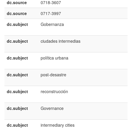
dc.source
0718-3607
dc.source
0717-3997
dc.subject
Gobernanza
e
E
dc.subject
ciudades intermedias
e
E
dc.subject
política urbana
e
E
dc.subject
post-desastre
e
E
dc.subject
reconstrucción
e
E
dc.subject
Governance
e
U
dc.subject
intermediary cities
e
U