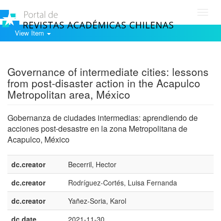
Toggl
navig
View Item
Show simple item record
Governance of intermediate cities: lessons
from post-disaster action in the Acapulco
Metropolitan area, México
Gobernanza de ciudades intermedias: aprendiendo de
acciones post-desastre en la zona Metropolitana de
Acapulco, México
dc.creator
Becerril, Hector
dc.creator
Rodríguez-Cortés, Luisa Fernanda
dc.creator
Yañez-Soria, Karol
dc.date
2021-11-30