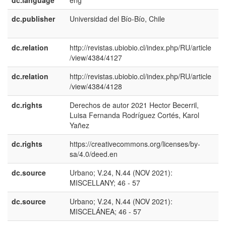
dc.language
eng
dc.publisher
Universidad del Bío-Bío, Chile
e
E
dc.relation
http://revistas.ubiobio.cl/index.php/RU/article
/view/4384/4127
dc.relation
http://revistas.ubiobio.cl/index.php/RU/article
/view/4384/4128
dc.rights
Derechos de autor 2021 Hector Becerril,
e
Luisa Fernanda Rodríguez Cortés, Karol
E
Yañez
dc.rights
https://creativecommons.org/licenses/by-
e
sa/4.0/deed.en
E
dc.source
Urbano; V.24, N.44 (NOV 2021):
e
MISCELLANY; 46 - 57
U
dc.source
Urbano; V.24, N.44 (NOV 2021):
e
MISCELÁNEA; 46 - 57
E