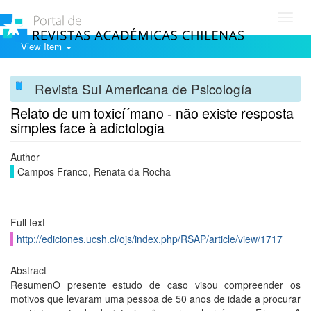
Toggl
navig
View Item
Revista Sul Americana de Psicología
Relato de um toxicí´mano - não existe resposta
simples face à adictologia
Author
Campos Franco, Renata da Rocha
Full text
http://ediciones.ucsh.cl/ojs/index.php/RSAP/article/view/1717
Abstract
ResumenO presente estudo de caso visou compreender os
motivos que levaram uma pessoa de 50 anos de idade a procurar