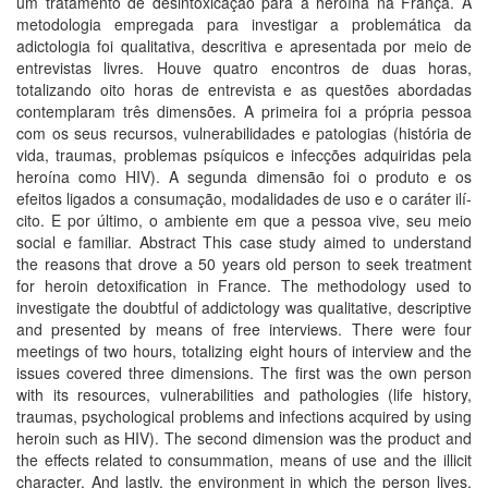
um tratamento de desintoxicação para a heroí­na na França. A
metodologia empregada para investigar a problemática da
adictologia foi qualitativa, descritiva e apresentada por meio de
entrevistas livres. Houve quatro encontros de duas horas,
totalizando oito horas de entrevista e as questões abordadas
contemplaram três dimensões. A primeira foi a própria pessoa
com os seus recursos, vulnerabilidades e patologias (história de
vida, traumas, problemas psí­quicos e infecções adquiridas pela
heroí­na como HIV). A segunda dimensão foi o produto e os
efeitos ligados a consumação, modalidades de uso e o caráter ilí­
cito. E por último, o ambiente em que a pessoa vive, seu meio
social e familiar. Abstract This case study aimed to understand
the reasons that drove a 50 years old person to seek treatment
for heroin detoxification in France. The methodology used to
investigate the doubtful of addictology was qualitative, descriptive
and presented by means of free interviews. There were four
meetings of two hours, totalizing eight hours of interview and the
issues covered three dimensions. The first was the own person
with its resources, vulnerabilities and pathologies (life history,
traumas, psychological problems and infections acquired by using
heroin such as HIV). The second dimension was the product and
the effects related to consummation, means of use and the illicit
character. And lastly, the environment in which the person lives,