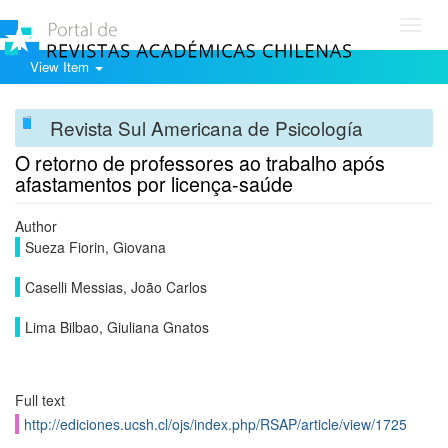
Toggl
navig
View Item
Revista Sul Americana de Psicología
O retorno de professores ao trabalho após
afastamentos por licença-saúde
Author
Sueza Fiorin, Giovana
Caselli Messias, João Carlos
Lima Bilbao, Giuliana Gnatos
Full text
http://ediciones.ucsh.cl/ojs/index.php/RSAP/article/view/1725