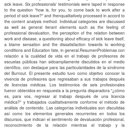
sick leave. Six professionals' testimonials were taped in response
to the question "how is, for you, to come back to work after a
period of sick leave?" and thenqualitatively processed in accord to
the content analysis method. Individual categories are discussed
as well as general iterant elements such as the feeling of
professional devaluation, the perception of the relation between
work and disease, a questioning about efficacy of sick leave itself,
a blame sensation and the dissatisfaction towards to working
conditions and Education fate, in general.ResumenProblemas con
relación a la cualidad de vida en el trabajo de profesores de
escuelas públicas han sidoampliamente discutidos en el medio
cientí­fico, con destaque para las particularidades de la sí­ndrome
del Burnout. El presente estudio tuvo como objetivo conocer la
vivencia de profesores que regresaban a sus trabajos después
de licencias médicas. Los testimonios de seis profesionales
fueron obtenidos en respuesta a la pregunta disparadora "¿cómo
es, para vos, regresar al trabajo después de una licencia
médica?" y trabajados cualitativamente conforme el método de
análisis de contenido. Las categorí­as individuales son discutidas
así­ como los elementos generales recurrentes en todos los
discursos, que indican el sentimiento de devaluación profesional,
reconocimiento de la relación mientras el trabajo y la