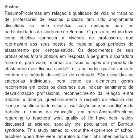
Abstract
ResumoProblemas em relação à qualidade de vida no trabalho
de professores de escolas públicas têm sido amplamente
discutidos no meio cientí­fico, com destaque para as
particularidades da sí­ndrome de Burnout. O presente estudo teve
como objetivo conhecer a vivência de professores que
retornavam aos seus postos de trabalho após perí­odos de
afastamento por licenças-saúde. Os depoimentos de seis
profissionais foram obtidos em resposta à pergunta disparadora
"como é, para você, retornar ao trabalho após um perí­odo de
afastamento por licença-saúde?" e trabalhados qualitativamente
conforme o método de análise de conteúdo. São discutidas as
categorias individuais, bem como os elementos gerais
recorrentes em todos os discursos que indicam sentimento de
desvalorização profissional, reconhecimento da relação entre
trabalho e doença, questionamento a respeito da eficácia das
licenças, sentimento de culpa e insatisfação com as condições de
trabalho e rumos da Educação, em geral.AbstractProblems
regarding to teachers' work quality of life have been widely
discussed at science, specially the peculiarities of Burnout
syndrome. This study aimed to know the experience of school
teachers when they were returning to their jobs after periods of