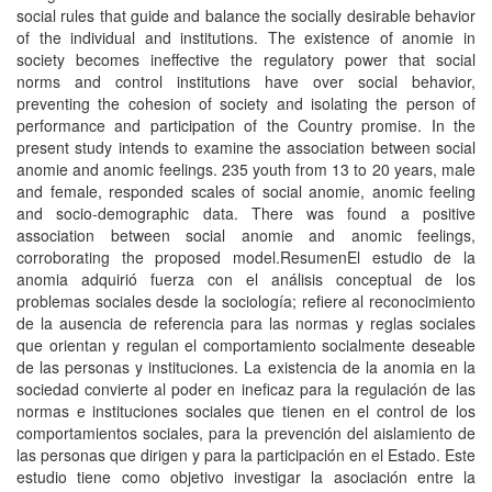
social rules that guide and balance the socially desirable behavior
of the individual and institutions. The existence of anomie in
society becomes ineffective the regulatory power that social
norms and control institutions have over social behavior,
preventing the cohesion of society and isolating the person of
performance and participation of the Country promise. In the
present study intends to examine the association between social
anomie and anomic feelings. 235 youth from 13 to 20 years, male
and female, responded scales of social anomie, anomic feeling
and socio-demographic data. There was found a positive
association between social anomie and anomic feelings,
corroborating the proposed model.ResumenEl estudio de la
anomia adquirió fuerza con el análisis conceptual de los
problemas sociales desde la sociologí­a; refiere al reconocimiento
de la ausencia de referencia para las normas y reglas sociales
que orientan y regulan el comportamiento socialmente deseable
de las personas y instituciones. La existencia de la anomia en la
sociedad convierte al poder en ineficaz para la regulación de las
normas e instituciones sociales que tienen en el control de los
comportamientos sociales, para la prevención del aislamiento de
las personas que dirigen y para la participación en el Estado. Este
estudio tiene como objetivo investigar la asociación entre la