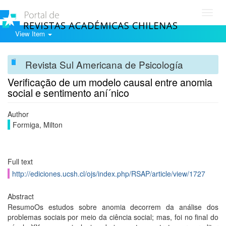
Toggl
navig
View Item
Revista Sul Americana de Psicología
Verificação de um modelo causal entre anomia
social e sentimento aní´nico
Author
Formiga, Milton
Full text
http://ediciones.ucsh.cl/ojs/index.php/RSAP/article/view/1727
Abstract
ResumoOs estudos sobre anomia decorrem da análise dos
problemas sociais por meio da ciência social; mas, foi no final do