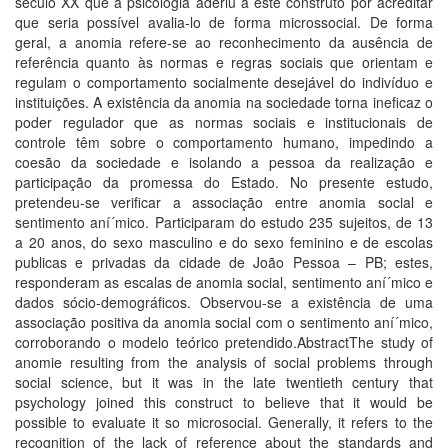
século XX que a psicologia aderiu a este construto por acreditar
que seria possí­vel avalia-lo de forma microssocial. De forma
geral, a anomia refere-se ao reconhecimento da ausência de
referência quanto às normas e regras sociais que orientam e
regulam o comportamento socialmente desejável do indiví­duo e
instituições. A existência da anomia na sociedade torna ineficaz o
poder regulador que as normas sociais e institucionais de
controle têm sobre o comportamento humano, impedindo a
coesão da sociedade e isolando a pessoa da realização e
participação da promessa do Estado. No presente estudo,
pretendeu-se verificar a associação entre anomia social e
sentimento aní´mico. Participaram do estudo 235 sujeitos, de 13
a 20 anos, do sexo masculino e do sexo feminino e de escolas
publicas e privadas da cidade de João Pessoa – PB; estes,
responderam as escalas de anomia social, sentimento aní´mico e
dados sócio-demográficos. Observou-se a existência de uma
associação positiva da anomia social com o sentimento aní´mico,
corroborando o modelo teórico pretendido.AbstractThe study of
anomie resulting from the analysis of social problems through
social science, but it was in the late twentieth century that
psychology joined this construct to believe that it would be
possible to evaluate it so microsocial. Generally, it refers to the
recognition of the lack of reference about the standards and