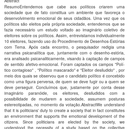
Abstract
ResumoEntendemos que cabe aos polí­ticos criarem uma
sociedade que de fato constitua um ambiente que favoreça o
desenvolvimento emocional de seus cidadãos. Uma vez que os
polí­ticos são eleitos pela própria sociedade, entendemos que se
fazia necessário um estudo voltado ao imaginário coletivo de
eleitores sobre os polí­ticos. Assim, entrevistamos individualmente
10 eleitores, fazendo uso do Procedimento de Desenhos-Estórias
com Tema. Após cada encontro, o pesquisador redigia uma
narrativa psicanalí­tica que, juntamente com o desenho-estória,
era analisado psicanaliticamente, visando à captação de campos
de sentido afetivo-emocional. Foram captados os campos "Polí­
tico contagioso" , "Polí­tico mascarado" e "Eleitor desiludido" , por
meio dos quais se observou que o candidato polí­tico é concebido
como uma figura perversa, de quem se deve fugir ou a quem se
deve perseguir. Concluí­mos que, justamente por conta desse
imaginário paranóide, os eleitores, desiludidos com a
possibilidade de mudarem a sociedade, assumem posturas
estereotipadas, no momento da votação.AbstractWe understand
that it is politicians' duty to create a society that in fact constitutes
an environment that supports the emotional development of the
citizens. Since politicians are elected by the society, we
understood the necessity of a study based on the collective