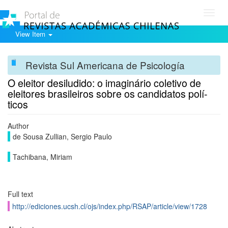
Toggl
navig
View Item
Revista Sul Americana de Psicología
O eleitor desiludido: o imaginário coletivo de
eleitores brasileiros sobre os candidatos polí­
ticos
Author
de Sousa Zullian, Sergio Paulo
Tachibana, Miriam
Full text
http://ediciones.ucsh.cl/ojs/index.php/RSAP/article/view/1728