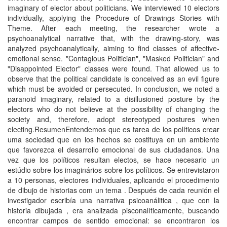
imaginary of elector about politicians. We interviewed 10 electors
individually, applying the Procedure of Drawings Stories with
Theme. After each meeting, the researcher wrote a
psychoanalytical narrative that, with the drawing-story, was
analyzed psychoanalytically, aiming to find classes of affective-
emotional sense. "Contagious Politician", "Masked Politician" and
"Disappointed Elector" classes were found. That allowed us to
observe that the political candidate is conceived as an evil figure
which must be avoided or persecuted. In conclusion, we noted a
paranoid imaginary, related to a disillusioned posture by the
electors who do not believe at the possibility of changing the
society and, therefore, adopt stereotyped postures when
electing.ResumenEntendemos que es tarea de los polí­ticos crear
uma sociedad que en los hechos se costituya en un ambiente
que favorezca el desarrollo emocional de sus ciudadanos. Una
vez que los polí­ticos resultan electos, se hace necesario un
estúdio sobre los imaginários sobre los polí­ticos. Se entrevistaron
a 10 personas, electores individuales, aplicando el procedimento
de dibujo de historias com un tema . Después de cada reunión el
investigador escribí­a una narrativa psicoanálitica , que con la
historia dibujada , era analizada pisconalí­ticamente, buscando
encontrar campos de sentido emocional: se encontraron los