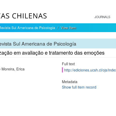
JOURNALS
Revista Sul Americana de Psicología
View Item
vista Sul Americana de Psicología
ização em avaliação e tratamento das emoções
Full text
 Moreira, Erica
http://ediciones.ucsh.cl/ojs/in
Metadata
Show full item record