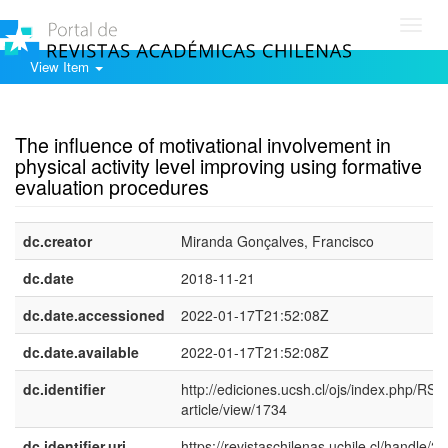
Toggl
navig
View Item
Show simple item record
The influence of motivational involvement in
physical activity level improving using formative
evaluation procedures
dc.creator
Miranda Gonçalves, Francisco
dc.date
2018-11-21
dc.date.accessioned
2022-01-17T21:52:08Z
dc.date.available
2022-01-17T21:52:08Z
dc.identifier
http://ediciones.ucsh.cl/ojs/index.php/RSA
article/view/1734
dc.identifier.uri
https://revistaschilenas.uchile.cl/handle/2