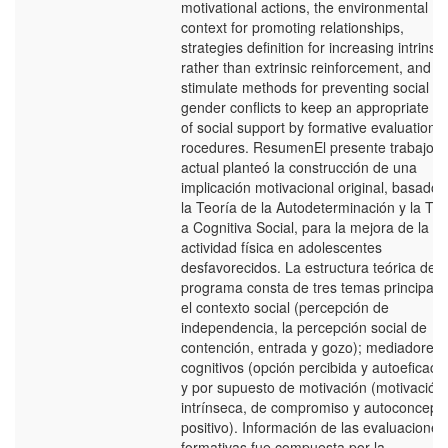
motivational actions, the environmental
context for promoting relationships,
strategies definition for increasing intrinsic
rather than extrinsic reinforcement, and
stimulate methods for preventing social
gender conflicts to keep an appropriate le
of social support by formative evaluation
rocedures. ResumenEl presente trabajo
actual planteó la construcción de una
implicación motivacional original, basado 
la Teorí­a de la Autodeterminación y la Teo
a Cognitiva Social, para la mejora de la
actividad fí­sica en adolescentes
desfavorecidos. La estructura teórica del
programa consta de tres temas principale
el contexto social (percepción de
independencia, la percepción social de
contención, entrada y gozo); mediadores
cognitivos (opción percibida y autoeficacia
y por supuesto de motivación (motivación
intrí­nseca, de compromiso y autoconcept
positivo). Información de las evaluaciones
formativas fue compuesta por la