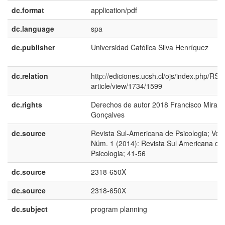
dc.format
application/pdf
dc.language
spa
dc.publisher
Universidad Católica Silva Henrí­quez
dc.relation
http://ediciones.ucsh.cl/ojs/index.php/RSA
article/view/1734/1599
dc.rights
Derechos de autor 2018 Francisco Miran
Gonçalves
dc.source
Revista Sul-Americana de Psicologia; Vol.
Núm. 1 (2014): Revista Sul Americana de
Psicologia; 41-56
dc.source
2318-650X
dc.source
2318-650X
dc.subject
program planning