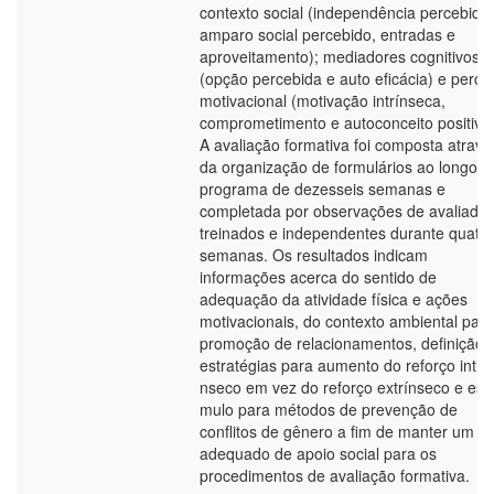
contexto social (independência percebida,
amparo social percebido, entradas e
aproveitamento); mediadores cognitivos
(opção percebida e auto eficácia) e percu
motivacional (motivação intrí­nseca,
comprometimento e autoconceito positivo)
A avaliação formativa foi composta atravé
da organização de formulários ao longo d
programa de dezesseis semanas e
completada por observações de avaliado
treinados e independentes durante quatro
semanas. Os resultados indicam
informações acerca do sentido de
adequação da atividade fí­sica e ações
motivacionais, do contexto ambiental para
promoção de relacionamentos, definição 
estratégias para aumento do reforço intrí­
nseco em vez do reforço extrí­nseco e estí
mulo para métodos de prevenção de
conflitos de gênero a fim de manter um ní­
adequado de apoio social para os
procedimentos de avaliação formativa.