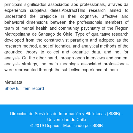
principais significados associados aos professionais, através da
experiência subjetiva deles.AbstractThis research aimed to
understand the prejudice in their cognitive, affective and
behavioral dimensions between the professionals members of
team of mental health and community psychiatry of the Region
Metropolitana de Santiago de Chile. Type of qualitative research
developed from the constructivist paradigm and adopted as the
research method, a set of technical and analytical methods of the
grounded theory to collect and organize data, and not for
analysis. On the other hand, through open interviews and content
analysis strategy, the main meanings associated professionals
were represented through the subjective experience of them.
Metadata
Show full item record
Dirección de Servicios de Información y Bibliotecas (SISIB) -
Universidad de Chile
© 2019 Dspace - Modificado por SISIB