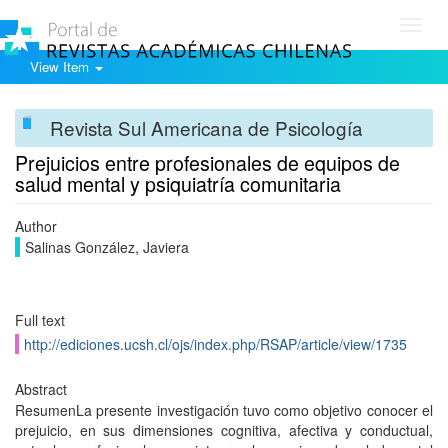
Toggl
navig
View Item
Revista Sul Americana de Psicología
Prejuicios entre profesionales de equipos de
salud mental y psiquiatrí­a comunitaria
Author
Salinas González, Javiera
Full text
http://ediciones.ucsh.cl/ojs/index.php/RSAP/article/view/1735
Abstract
ResumenLa presente investigación tuvo como objetivo conocer el
prejuicio, en sus dimensiones cognitiva, afectiva y conductual,