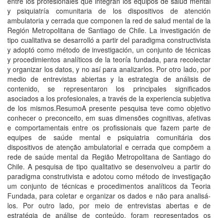
entre los profesionales que integran los equipos de salud mental
y psiquiatrí­a comunitaria de los dispositivos de atención
ambulatoria y cerrada que componen la red de salud mental de la
Región Metropolitana de Santiago de Chile. La investigación de
tipo cualitativa se desarrolló a partir del paradigma constructivista
y adoptó como método de investigación, un conjunto de técnicas
y procedimientos analí­ticos de la teorí­a fundada, para recolectar
y organizar los datos, y no así­ para analizarlos. Por otro lado, por
medio de entrevistas abiertas y la estrategia de análisis de
contenido, se representaron los principales significados
asociados a los profesionales, a través de la experiencia subjetiva
de los mismos.ResumoA presente pesquisa teve como objetivo
conhecer o preconceito, em suas dimensões cognitivas, afetivas
e comportamentais entre os profissionais que fazem parte de
equipes de saúde mental e psiquiatria comunitária dos
dispositivos de atenção ambulatorial e cerrada que compõem a
rede de saúde mental da Região Metropolitana de Santiago do
Chile. A pesquisa de tipo qualitativo se desenvolveu a partir do
paradigma construtivista e adotou como método de investigação
um conjunto de técnicas e procedimentos analí­ticos da Teoria
Fundada, para coletar e organizar os dados e não para analisá-
los. Por outro lado, por meio de entrevistas abertas e de
estratégia de análise de conteúdo, foram representados os