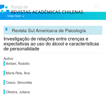
Toggl
navig
View Item
Revista Sul Americana de Psicología
Investigação de relações entre crenças e
expectativas ao uso do álcool e caracterí­sticas
de personalidade
Author
Ambiel, Rodolfo
Maria Reis, Ana
Cesco, Simonilda
Oliveira, Juliana