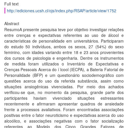
Full text
http://ediciones.ucsh.cl/ojs/index.php/RSAP/article/view/1752
Abstract
ResumoA presente pesquisa teve por objetivo investigar relações
entre crenças e expectativas referentes ao uso de álcool e
caracterí­sticas de personalidade em universitários. Participaram
do estudo 50 indiví­duos, ambos os sexos, 27 (54%) do sexo
feminino, com idades variando entre 18 e 23 anos provenientes
dos cursos de psicologia e engenharia. Dentre os instrumentos
de medida foram utilizados o Inventário de Expectativas e
Crenças Pessoais Acerca do í lcool (IECPA), a Bateria Fatorial de
Personalidade (BFP) e um questionário sociodemográfico com
questões acerca do uso da referida substância, assim como
situações ansiogênicas vivenciadas. Por meio dos achados
verificou-se que, no momento da pesquisa, grande parte dos
participantes haviam vivenciado situações estressantes
recentemente e afirmaram apresentar quadros de ansiedade
frente a processos avaliativos. Foram encontradas associações
positivas entre o fator neuroticismo e expectativas acerca do uso
alcoólico, e associações negativas com o fator socialização
referentes ao Modelo dos Cinco Grandes Fatores de