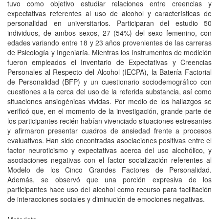
tuvo como objetivo estudiar relaciones entre creencias y
expectativas referentes al uso de alcohol y caracterí­sticas de
personalidad en universitarios. Participaran del estudio 50
individuos, de ambos sexos, 27 (54%) del sexo femenino, con
edades variando entre 18 y 23 años provenientes de las carreras
de Psicologí­a y Ingeniarí­a. Mientras los instrumentos de medición
fueron empleados el Inventario de Expectativas y Creencias
Personales al Respecto del Alcohol (IECPA), la Baterí­a Factorial
de Personalidad (BFP) y un cuestionario sociodemográfico con
cuestiones a la cerca del uso de la referida substancia, así­ como
situaciones ansiogénicas vividas. Por medio de los hallazgos se
verificó que, en el momento de la investigación, grande parte de
los participantes recién habí­an vivenciado situaciones estresantes
y afirmaron presentar cuadros de ansiedad frente a procesos
evaluativos. Han sido encontradas asociaciones positivas entre el
factor neuroticismo y expectativas acerca del uso alcohólico, y
asociaciones negativas con el factor socialización referentes al
Modelo de los Cinco Grandes Factores de Personalidad.
Además, se observó que una porción expresiva de los
participantes hace uso del alcohol como recurso para facilitación
de interacciones sociales y diminución de emociones negativas.