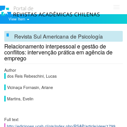
Toggl
navig
View Item
Revista Sul Americana de Psicología
Relacionamento interpessoal e gestão de
conflitos: intervenção prática em agência de
emprego
Author
dos Reis Rebeschini, Lucas
Vicinaça Fornasin, Ariane
Martins, Evelin
Full text
http://ediciones.ucsh.cl/ojs/index.php/RSAP/article/view/1799