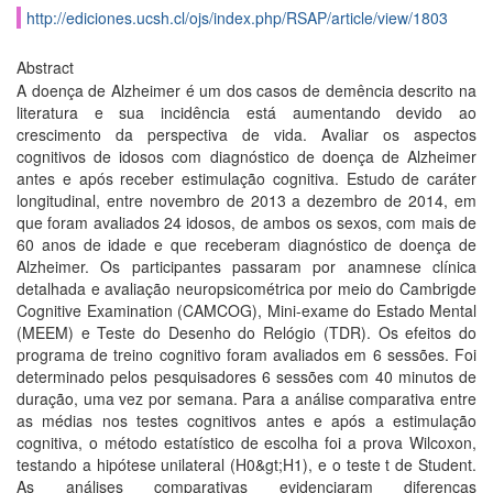
http://ediciones.ucsh.cl/ojs/index.php/RSAP/article/view/1803
Abstract
A doença de Alzheimer é um dos casos de demência descrito na
literatura e sua incidência está aumentando devido ao
crescimento da perspectiva de vida. Avaliar os aspectos
cognitivos de idosos com diagnóstico de doença de Alzheimer
antes e após receber estimulação cognitiva. Estudo de caráter
longitudinal, entre novembro de 2013 a dezembro de 2014, em
que foram avaliados 24 idosos, de ambos os sexos, com mais de
60 anos de idade e que receberam diagnóstico de doença de
Alzheimer. Os participantes passaram por anamnese clí­nica
detalhada e avaliação neuropsicométrica por meio do Cambrigde
Cognitive Examination (CAMCOG), Mini-exame do Estado Mental
(MEEM) e Teste do Desenho do Relógio (TDR). Os efeitos do
programa de treino cognitivo foram avaliados em 6 sessões. Foi
determinado pelos pesquisadores 6 sessões com 40 minutos de
duração, uma vez por semana. Para a análise comparativa entre
as médias nos testes cognitivos antes e após a estimulação
cognitiva, o método estatí­stico de escolha foi a prova Wilcoxon,
testando a hipótese unilateral (H0&gt;H1), e o teste t de Student.
As análises comparativas evidenciaram diferenças