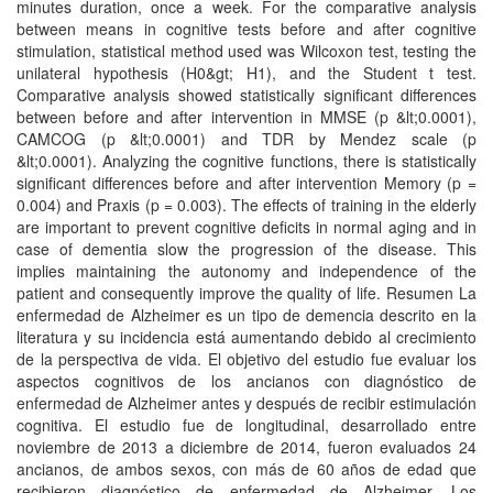
minutes duration, once a week. For the comparative analysis
between means in cognitive tests before and after cognitive
stimulation, statistical method used was Wilcoxon test, testing the
unilateral hypothesis (H0&gt; H1), and the Student t test.
Comparative analysis showed statistically significant differences
between before and after intervention in MMSE (p &lt;0.0001),
CAMCOG (p &lt;0.0001) and TDR by Mendez scale (p
&lt;0.0001). Analyzing the cognitive functions, there is statistically
significant differences before and after intervention Memory (p =
0.004) and Praxis (p = 0.003). The effects of training in the elderly
are important to prevent cognitive deficits in normal aging and in
case of dementia slow the progression of the disease. This
implies maintaining the autonomy and independence of the
patient and consequently improve the quality of life. Resumen La
enfermedad de Alzheimer es un tipo de demencia descrito en la
literatura y su incidencia está aumentando debido al crecimiento
de la perspectiva de vida. El objetivo del estudio fue evaluar los
aspectos cognitivos de los ancianos con diagnóstico de
enfermedad de Alzheimer antes y después de recibir estimulación
cognitiva. El estudio fue de longitudinal, desarrollado entre
noviembre de 2013 a diciembre de 2014, fueron evaluados 24
ancianos, de ambos sexos, con más de 60 años de edad que
recibieron diagnóstico de enfermedad de Alzheimer. Los