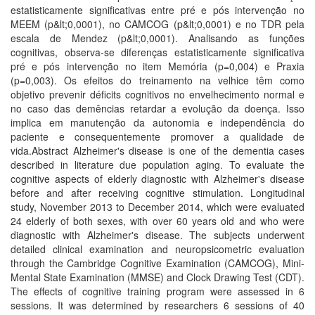
estatisticamente significativas entre pré e pós intervenção no
MEEM (p&lt;0,0001), no CAMCOG (p&lt;0,0001) e no TDR pela
escala de Mendez (p&lt;0,0001). Analisando as funções
cognitivas, observa-se diferenças estatisticamente significativa
pré e pós intervenção no item Memória (p=0,004) e Praxia
(p=0,003). Os efeitos do treinamento na velhice têm como
objetivo prevenir déficits cognitivos no envelhecimento normal e
no caso das demências retardar a evolução da doença. Isso
implica em manutenção da autonomia e independência do
paciente e consequentemente promover a qualidade de
vida.Abstract Alzheimer's disease is one of the dementia cases
described in literature due population aging. To evaluate the
cognitive aspects of elderly diagnostic with Alzheimer's disease
before and after receiving cognitive stimulation. Longitudinal
study, November 2013 to December 2014, which were evaluated
24 elderly of both sexes, with over 60 years old and who were
diagnostic with Alzheimer's disease. The subjects underwent
detailed clinical examination and neuropsicometric evaluation
through the Cambridge Cognitive Examination (CAMCOG), Mini-
Mental State Examination (MMSE) and Clock Drawing Test (CDT).
The effects of cognitive training program were assessed in 6
sessions. It was determined by researchers 6 sessions of 40