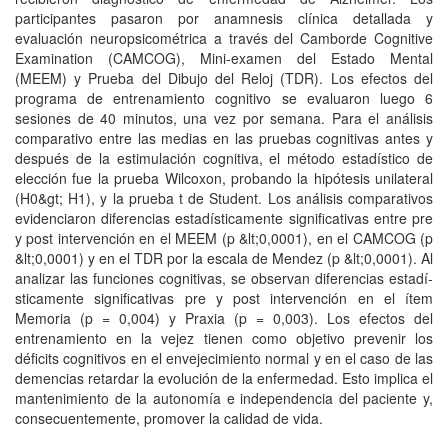
participantes pasaron por anamnesis clí­nica detallada y
evaluación neuropsicométrica a través del Camborde Cognitive
Examination (CAMCOG), Mini-examen del Estado Mental
(MEEM) y Prueba del Dibujo del Reloj (TDR). Los efectos del
programa de entrenamiento cognitivo se evaluaron luego 6
sesiones de 40 minutos, una vez por semana. Para el análisis
comparativo entre las medias en las pruebas cognitivas antes y
después de la estimulación cognitiva, el método estadí­stico de
elección fue la prueba Wilcoxon, probando la hipótesis unilateral
(H0&gt; H1), y la prueba t de Student. Los análisis comparativos
evidenciaron diferencias estadí­sticamente significativas entre pre
y post intervención en el MEEM (p &lt;0,0001), en el CAMCOG (p
&lt;0,0001) y en el TDR por la escala de Mendez (p &lt;0,0001). Al
analizar las funciones cognitivas, se observan diferencias estadí­
sticamente significativas pre y post intervención en el í­tem
Memoria (p = 0,004) y Praxia (p = 0,003). Los efectos del
entrenamiento en la vejez tienen como objetivo prevenir los
déficits cognitivos en el envejecimiento normal y en el caso de las
demencias retardar la evolución de la enfermedad. Esto implica el
mantenimiento de la autonomí­a e independencia del paciente y,
consecuentemente, promover la calidad de vida.