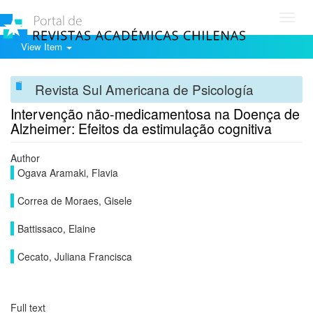
Toggl
navig
View Item
Revista Sul Americana de Psicología
Intervenção não-medicamentosa na Doença de
Alzheimer: Efeitos da estimulação cognitiva
Author
Ogava Aramaki, Flavia
Correa de Moraes, Gisele
Battissaco, Elaine
Cecato, Juliana Francisca
Full text