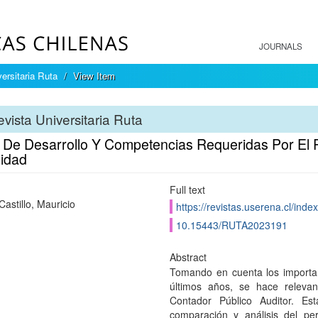
JOURNALS
ersitaria Ruta
View Item
vista Universitaria Ruta
 De Desarrollo Y Competencias Requeridas Por El P
lidad
Full text
Castillo, Mauricio
https://revistas.userena.cl/inde
10.15443/RUTA2023191
Abstract
Tomando en cuenta los importan
últimos años, se hace relevant
Contador Público Auditor. Est
comparación y análisis del per