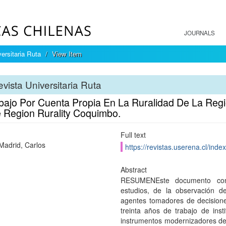
JOURNALS
ersitaria Ruta
View Item
vista Universitaria Ruta
abajo Por Cuenta Propia En La Ruralidad De La Re
e Region Rurality Coquimbo.
Full text
Madrid, Carlos
https://revistas.userena.cl/inde
Abstract
RESUMENEste documento cont
estudios, de la observación d
agentes tomadores de decisione
treinta años de trabajo de inst
instrumentos modernizadores de 