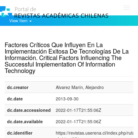
Toggl
navig
View Item
Show simple item record
Factores Críticos Que Influyen En La
Implementación Exitosa De Tecnologías De La
Información. Critical Factors Influencing The
Successful Implementation Of Information
Technology
dc.creator
Alvarez Marín, Alejandro
dc.date
2013-09-30
dc.date.accessioned
2022-01-17T21:55:06Z
dc.date.available
2022-01-17T21:55:06Z
dc.identifier
https://revistas.userena.cl/index.php/ruta/a