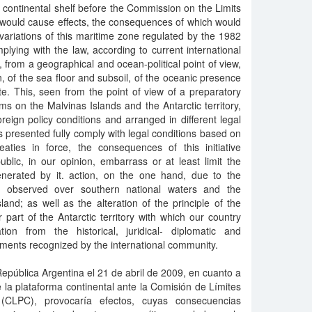
he continental shelf before the Commission on the Limits
 would cause effects, the consequences of which would
variations of this maritime zone regulated by the 1982
plying with the law, according to current international
, from a geographical and ocean-political point of view,
on, of the sea floor and subsoil, of the oceanic presence
. This, seen from the point of view of a preparatory
ms on the Malvinas Islands and the Antarctic territory,
reign policy conditions and arranged in different legal
presented fully comply with legal conditions based on
reaties in force, the consequences of this initiative
lic, in our opinion, embarrass or at least limit the
generated by it. action, on the one hand, due to the
s observed over southern national waters and the
and; as well as the alteration of the principle of the
er part of the Antarctic territory with which our country
ion from the historical, juridical- diplomatic and
rguments recognized by the international community.
República Argentina el 21 de abril de 2009, en cuanto a
de la plataforma continental ante la Comisión de Límites
 (CLPC), provocaría efectos, cuyas consecuencias