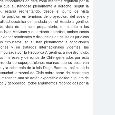
nes importantes de esta zona marítima regulada por la
la que ajustándose plenamente a derecho, según la
te, estaría reorientando, desde el punto de vista
, la posición en términos de proyección, del suelo y
ialidad oceánica demandada por el Estado argentino.
de vista de un acto preparatorio, en cuanto a las
s Islas Malvinas y el territorio antártico, ambos casos
 exterior pendientes y dispuestos en causales jurídicas
tos expuestos, se ajustan plenamente a condiciones
iones y en tratados internacionales vigentes, las
impulsada por la República Argentina, a nuestro juicio,
os intereses y derechos de Chile generados por esta
urrencia de superposiciones marinas que se observan
 y la soberanía de la Isla Diego Ramírez; así como la
ntinuidad territorial de Chile sobre parte del continente
ís mantiene una situación expectable desde el punto de
ático y geopolítico, todos argumentos reconocidos por la