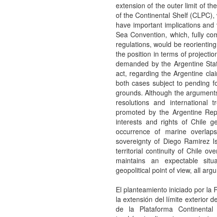
extension of the outer limit of t
of the Continental Shelf (CLPC),
have important implications and 
Sea Convention, which, fully com
regulations, would be reorienting
the position in terms of projecti
demanded by the Argentine State
act, regarding the Argentine clai
both cases subject to pending fo
grounds. Although the arguments 
resolutions and international t
promoted by the Argentine Repub
interests and rights of Chile 
occurrence of marine overlap
sovereignty of Diego Ramirez Isl
territorial continuity of Chile ov
maintains an expectable situat
geopolitical point of view, all a
El planteamiento iniciado por la 
la extensión del límite exterior 
de la Plataforma Continental