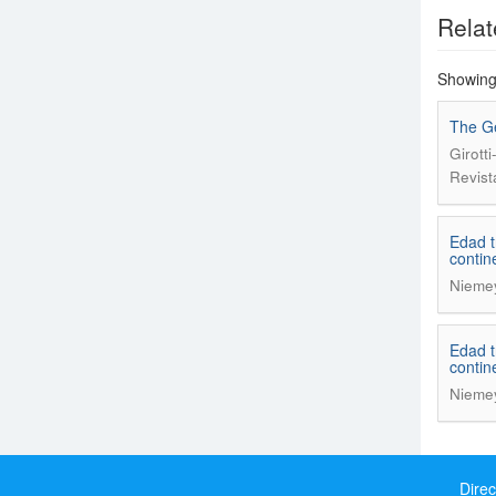
Relat
Showing 
The Ge
Girott
Revist
Edad t
contin
Niemey
Edad t
contin
Niemey
Direc