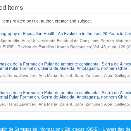
ed items
items related by title, author, creator and subject.
ography of Population Health. An Evolution in the Last 20 Years in Con
i-Sperandio, Ana; Universidade Estadual de Campinas; Pereira-Montrez
a EURE - Revista de Estudios Urbano Regionales; Vol. 43, núm. 129 (2
riasica de la Formacion Pular de ambiente continental, Sierra de Almeid
ental Pular Formation, Sierra de Almeida, Antofagasta, northern Chile.
er, Hans; Zavattieri, Ana Maria; Ballent, Sara; Zamuner, Alba; Gallego
riasica de la Formacion Pular de ambiente continental, Sierra de Almeid
ental Pular Formation, Sierra de Almeida, Antofagasta, northern Chile.
er, Hans; Zavattieri, Ana Maria; Ballent, Sara; Zamuner, Alba; Gallego
ción de Servicios de Información y Bibliotecas (SISIB) - Universidad de