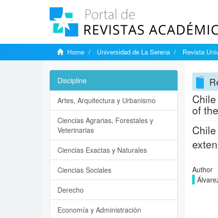
Home
Universidad de La Serena
Revista Univ
Re
Discipline
Chile
Artes, Arquitectura y Urbanismo
of th
Ciencias Agrarias, Forestales y
Chile
Veterinarias
exten
Ciencias Exactas y Naturales
Author
Ciencias Sociales
Álvare
Derecho
Economía y Administración