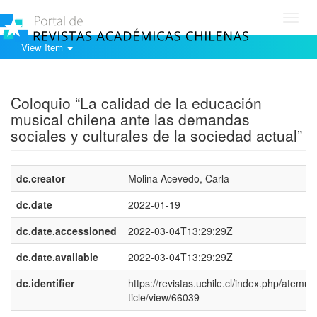
Toggl
navig
View Item
Show simple item record
Coloquio “La calidad de la educación
musical chilena ante las demandas
sociales y culturales de la sociedad actual”
dc.creator
Molina Acevedo, Carla
dc.date
2022-01-19
dc.date.accessioned
2022-03-04T13:29:29Z
dc.date.available
2022-03-04T13:29:29Z
dc.identifier
https://revistas.uchile.cl/index.php/atemus
ticle/view/66039