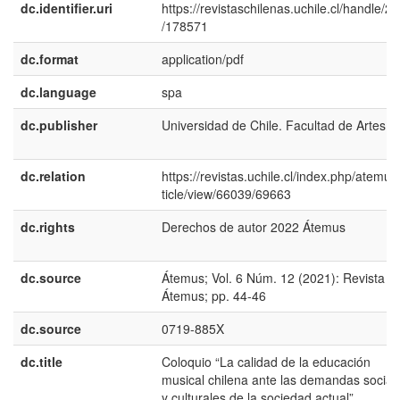
dc.identifier.uri
https://revistaschilenas.uchile.cl/handle/2
/178571
dc.format
application/pdf
dc.language
spa
dc.publisher
Universidad de Chile. Facultad de Artes
dc.relation
https://revistas.uchile.cl/index.php/atemus
ticle/view/66039/69663
dc.rights
Derechos de autor 2022 Átemus
dc.source
Átemus; Vol. 6 Núm. 12 (2021): Revista
Átemus; pp. 44-46
dc.source
0719-885X
dc.title
Coloquio “La calidad de la educación
musical chilena ante las demandas social
y culturales de la sociedad actual”