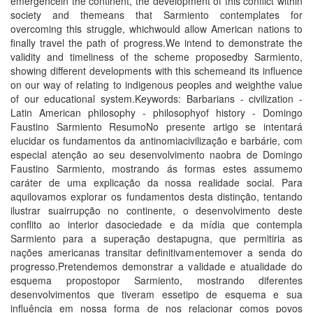
emergencein the continent, the development of this conflict within
society and themeans that Sarmiento contemplates for
overcoming this struggle, whichwould allow American nations to
finally travel the path of progress.We intend to demonstrate the
validity and timeliness of the scheme proposedby Sarmiento,
showing different developments with this schemeand its influence
on our way of relating to indigenous peoples and weighthe value
of our educational system.Keywords: Barbarians - civilization -
Latin American philosophy - philosophyof history - Domingo
Faustino Sarmiento ResumoNo presente artigo se intentará
elucidar os fundamentos da antinomiacivilização e barbárie, com
especial atenção ao seu desenvolvimento naobra de Domingo
Faustino Sarmiento, mostrando ás formas estes assumemo
caráter de uma explicação da nossa realidade social. Para
aquilovamos explorar os fundamentos desta distinção, tentando
ilustrar suairrupção no continente, o desenvolvimento deste
conflito ao interior dasociedade e da mí­dia que contempla
Sarmiento para a superação destapugna, que permitiria as
nações americanas transitar definitivamentemover a senda do
progresso.Pretendemos demonstrar a validade e atualidade do
esquema propostopor Sarmiento, mostrando diferentes
desenvolvimentos que tiveram essetipo de esquema e sua
influência em nossa forma de nos relacionar comos povos