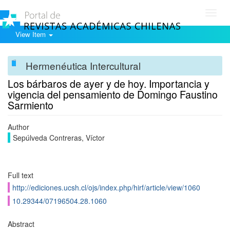
Toggl
navig
View Item
Hermenéutica Intercultural
Los bárbaros de ayer y de hoy. Importancia y
vigencia del pensamiento de Domingo Faustino
Sarmiento
Author
Sepúlveda Contreras, Ví­ctor
Full text
http://ediciones.ucsh.cl/ojs/index.php/hirf/article/view/1060
10.29344/07196504.28.1060
Abstract