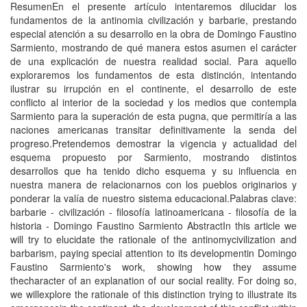
ResumenEn el presente artí­culo intentaremos dilucidar los
fundamentos de la antinomia civilización y barbarie, prestando
especial atención a su desarrollo en la obra de Domingo Faustino
Sarmiento, mostrando de qué manera estos asumen el carácter
de una explicación de nuestra realidad social. Para aquello
exploraremos los fundamentos de esta distinción, intentando
ilustrar su irrupción en el continente, el desarrollo de este
conflicto al interior de la sociedad y los medios que contempla
Sarmiento para la superación de esta pugna, que permitirí­a a las
naciones americanas transitar definitivamente la senda del
progreso.Pretendemos demostrar la vigencia y actualidad del
esquema propuesto por Sarmiento, mostrando distintos
desarrollos que ha tenido dicho esquema y su influencia en
nuestra manera de relacionarnos con los pueblos originarios y
ponderar la valí­a de nuestro sistema educacional.Palabras clave:
barbarie - civilización - filosofí­a latinoamericana - filosofí­a de la
historia - Domingo Faustino Sarmiento AbstractIn this article we
will try to elucidate the rationale of the antinomycivilization and
barbarism, paying special attention to its developmentin Domingo
Faustino Sarmiento's work, showing how they assume
thecharacter of an explanation of our social reality. For doing so,
we willexplore the rationale of this distinction trying to illustrate its