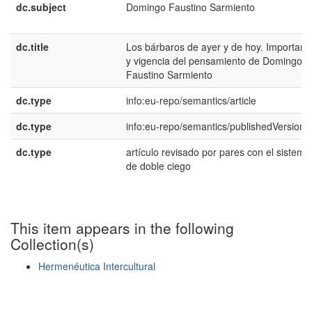
dc.subject
Domingo Faustino Sarmiento
dc.title
Los bárbaros de ayer y de hoy. Importanc
y vigencia del pensamiento de Domingo
Faustino Sarmiento
dc.type
info:eu-repo/semantics/article
dc.type
info:eu-repo/semantics/publishedVersion
dc.type
artí­culo revisado por pares con el sistema
de doble ciego
This item appears in the following
Collection(s)
Hermenéutica Intercultural
Show simple item record