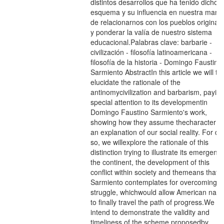
distintos desarrollos que ha tenido dicho
esquema y su influencia en nuestra mane
de relacionarnos con los pueblos originari
y ponderar la valí­a de nuestro sistema
educacional.Palabras clave: barbarie -
civilización - filosofí­a latinoamericana -
filosofí­a de la historia - Domingo Faustino
Sarmiento AbstractIn this article we will try
elucidate the rationale of the
antinomycivilization and barbarism, payin
special attention to its developmentin
Domingo Faustino Sarmiento's work,
showing how they assume thecharacter of
an explanation of our social reality. For do
so, we willexplore the rationale of this
distinction trying to illustrate its emergenc
the continent, the development of this
conflict within society and themeans that
Sarmiento contemplates for overcoming th
struggle, whichwould allow American nati
to finally travel the path of progress.We
intend to demonstrate the validity and
timeliness of the scheme proposedby