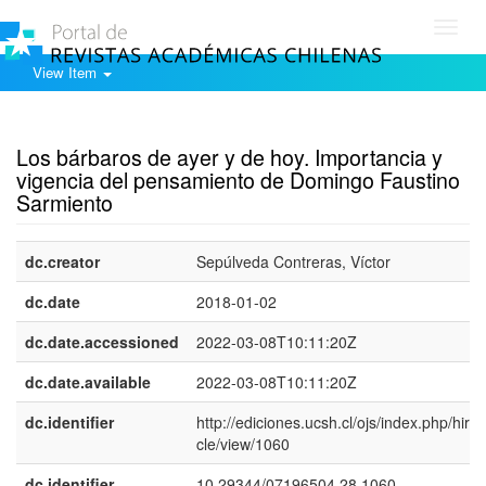
Toggl
navig
View Item
Show simple item record
Los bárbaros de ayer y de hoy. Importancia y
vigencia del pensamiento de Domingo Faustino
Sarmiento
dc.creator
Sepúlveda Contreras, Ví­ctor
dc.date
2018-01-02
dc.date.accessioned
2022-03-08T10:11:20Z
dc.date.available
2022-03-08T10:11:20Z
dc.identifier
http://ediciones.ucsh.cl/ojs/index.php/hirf/a
cle/view/1060
dc.identifier
10.29344/07196504.28.1060