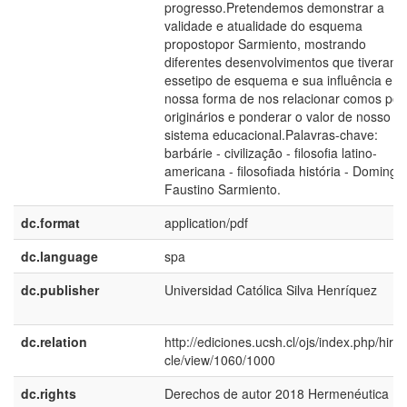
progresso.Pretendemos demonstrar a
validade e atualidade do esquema
propostopor Sarmiento, mostrando
diferentes desenvolvimentos que tiveram
essetipo de esquema e sua influência em
nossa forma de nos relacionar comos po
originários e ponderar o valor de nosso
sistema educacional.Palavras-chave:
barbárie - civilização - filosofia latino-
americana - filosofiada história - Domingo
Faustino Sarmiento.
dc.format
application/pdf
dc.language
spa
dc.publisher
Universidad Católica Silva Henrí­quez
dc.relation
http://ediciones.ucsh.cl/ojs/index.php/hirf/a
cle/view/1060/1000
dc.rights
Derechos de autor 2018 Hermenéutica