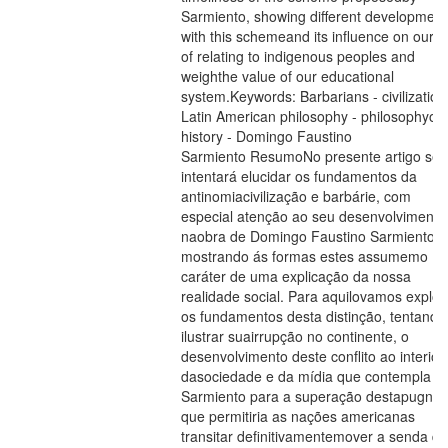
Sarmiento, showing different development
with this schemeand its influence on our 
of relating to indigenous peoples and
weighthe value of our educational
system.Keywords: Barbarians - civilization
Latin American philosophy - philosophyof
history - Domingo Faustino
Sarmiento ResumoNo presente artigo se
intentará elucidar os fundamentos da
antinomiacivilização e barbárie, com
especial atenção ao seu desenvolvimento
naobra de Domingo Faustino Sarmiento,
mostrando ás formas estes assumemo
caráter de uma explicação da nossa
realidade social. Para aquilovamos explor
os fundamentos desta distinção, tentando
ilustrar suairrupção no continente, o
desenvolvimento deste conflito ao interior
dasociedade e da mí­dia que contempla
Sarmiento para a superação destapugna,
que permitiria as nações americanas
transitar definitivamentemover a senda do