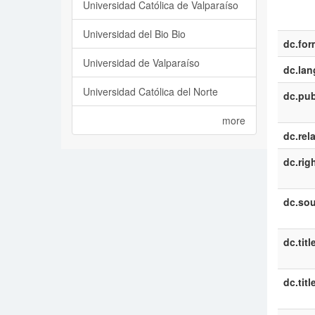
Universidad Católica de Valparaíso
Universidad del Bio Bio
dc.for
Universidad de Valparaíso
dc.la
Universidad Católica del Norte
dc.pub
more
dc.rel
dc.rig
dc.sou
dc.titl
dc.titl