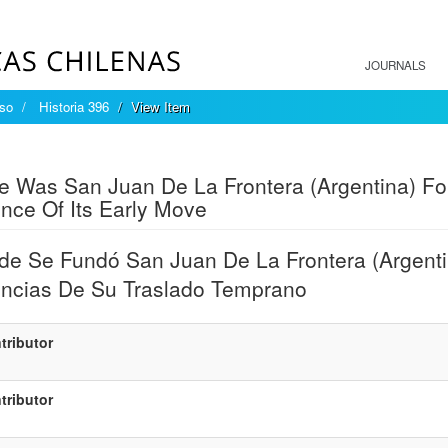
JOURNALS
íso
Historia 396
View Item
mple item record
 Was San Juan De La Frontera (Argentina) 
nce Of Its Early Move
e Se Fundó San Juan De La Frontera (Argenti
ncias De Su Traslado Temprano
tributor
tributor