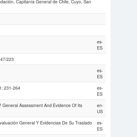
ndación, Capitanía General de Chile, Cuyo, San
es-
ES
/547/223
es-
ES
21; 231-264
es-
ES
 General Assessment And Evidence Of Its
en-
US
aluación General Y Evidencias De Su Traslado
es-
ES