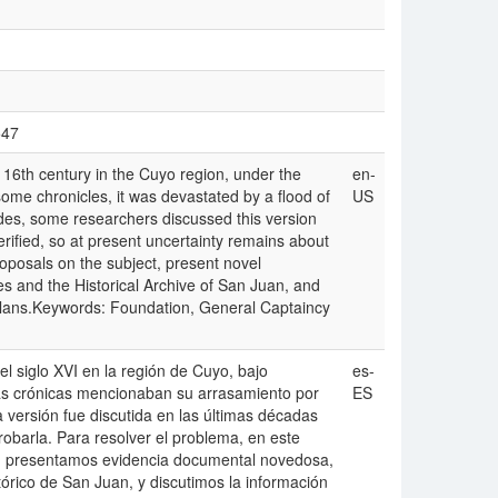
547
 16th century in the Cuyo region, under the
en-
some chronicles, it was devastated by a flood of
US
des, some researchers discussed this version
rified, so at present uncertainty remains about
roposals on the subject, present novel
s and the Historical Archive of San Juan, and
plans.Keywords: Foundation, General Captaincy
l siglo XVI en la región de Cuyo, bajo
es-
unas crónicas mencionaban su arrasamiento por
ES
a versión fue discutida en las últimas décadas
barla. Para resolver el problema, en este
ma, presentamos evidencia documental novedosa,
tórico de San Juan, y discutimos la información