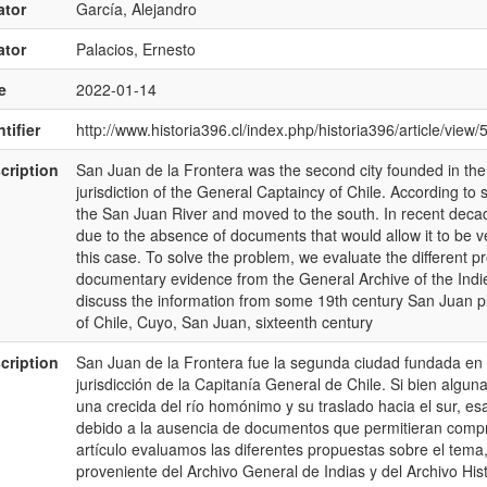
ator
García, Alejandro
ator
Palacios, Ernesto
e
2022-01-14
tifier
http://www.historia396.cl/index.php/historia396/article/view/
cription
San Juan de la Frontera was the second city founded in the
jurisdiction of the General Captaincy of Chile. According to 
the San Juan River and moved to the south. In recent deca
due to the absence of documents that would allow it to be ve
this case. To solve the problem, we evaluate the different p
documentary evidence from the General Archive of the Indie
discuss the information from some 19th century San Juan 
of Chile, Cuyo, San Juan, sixteenth century
cription
San Juan de la Frontera fue la segunda ciudad fundada en e
jurisdicción de la Capitanía General de Chile. Si bien alg
una crecida del río homónimo y su traslado hacia el sur, es
debido a la ausencia de documentos que permitieran compro
artículo evaluamos las diferentes propuestas sobre el te
proveniente del Archivo General de Indias y del Archivo His