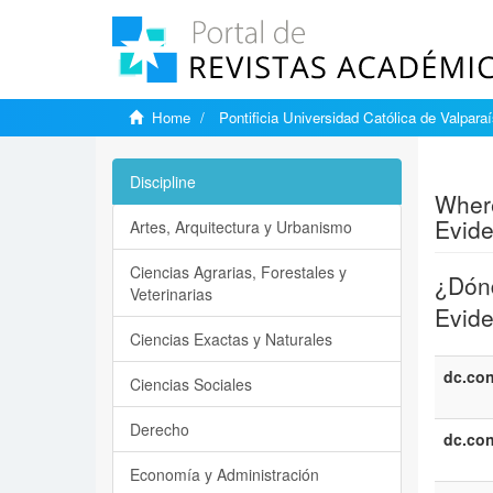
Home
Pontificia Universidad Católica de Valpara
Show si
Discipline
Where
Evide
Artes, Arquitectura y Urbanismo
Ciencias Agrarias, Forestales y
¿Dónd
Veterinarias
Evide
Ciencias Exactas y Naturales
dc.con
Ciencias Sociales
Derecho
dc.con
Economía y Administración