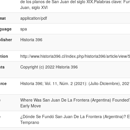
de los planos de San Juan del siglo XIX.Palabras clave: Fu
Juan, siglo XVI
mat
application/pdf
nguage
spa
lisher
Historia 396
ation
http://www.historia396.cl/index.php/historia396/article/view
hts
Copyright (c) 2022 Historia 396
rce
Historia 396; Vol. 11, Núm. 2 (2021): (Julio-Diciembre), 20
e
Where Was San Juan De La Frontera (Argentina) Founded?
Early Move
e
¿Dónde Se Fundó San Juan De La Frontera (Argentina)? Ev
Temprano