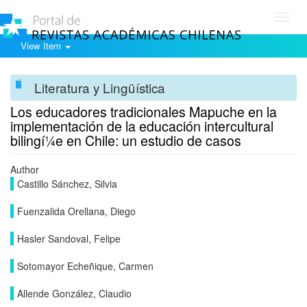
Toggl
navig
View Item
Literatura y Lingüística
Los educadores tradicionales Mapuche en la
implementación de la educación intercultural
bilingí¼e en Chile: un estudio de casos
Author
Castillo Sánchez, Silvia
Fuenzalida Orellana, Diego
Hasler Sandoval, Felipe
Sotomayor Echeñique, Carmen
Allende González, Claudio