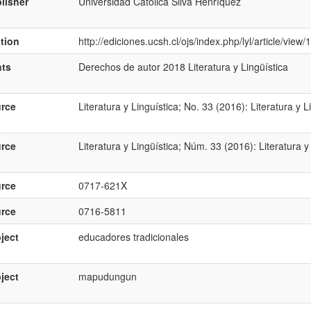
lisher
Universidad Católica Silva Henrí­quez
ation
http://ediciones.ucsh.cl/ojs/index.php/lyl/article/view
hts
Derechos de autor 2018 Literatura y Lingüística
rce
Literatura y Linguí­stica; No. 33 (2016): Literatura y 
rce
Literatura y Lingüística; Núm. 33 (2016): Literatura y
rce
0717-621X
rce
0716-5811
ject
educadores tradicionales
ject
mapudungun