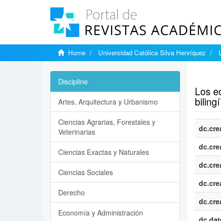
Home
Universidad Católica Silva Henríquez
Show si
Discipline
Los e
biling
Artes, Arquitectura y Urbanismo
Ciencias Agrarias, Forestales y
dc.cre
Veterinarias
dc.cre
Ciencias Exactas y Naturales
dc.cre
Ciencias Sociales
dc.cre
Derecho
dc.cre
Economía y Administración
dc.dat