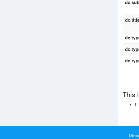
dc.sub
dc.titl
dc.typ
dc.typ
dc.typ
This 
Li
Show si
Direc