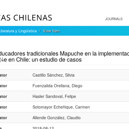
JOURNALS
Literatura y Lingüística
View Item
mple item record
ducadores tradicionales Mapuche en la implementació
í¼e en Chile: un estudio de casos
ator
Castillo Sánchez, Silvia
ator
Fuenzalida Orellana, Diego
ator
Hasler Sandoval, Felipe
ator
Sotomayor Echeñique, Carmen
ator
Allende González, Claudio
e
2018-08-12