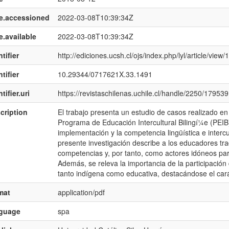
e.accessioned
2022-03-08T10:39:34Z
e.available
2022-03-08T10:39:34Z
tifier
http://ediciones.ucsh.cl/ojs/index.php/lyl/article/view/
tifier
10.29344/0717621X.33.1491
tifier.uri
https://revistaschilenas.uchile.cl/handle/2250/179539
cription
El trabajo presenta un estudio de casos realizado e
Programa de Educación Intercultural Bilingí¼e (PEIB
implementación y la competencia lingüística e intercu
presente investigación describe a los educadores tr
competencias y, por tanto, como actores idóneos para 
Además, se releva la importancia de la participación 
tanto indí­gena como educativa, destacándose el car
mat
application/pdf
nguage
spa