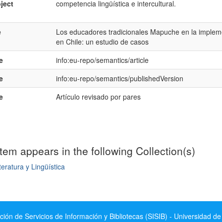
ject
competencia lingüística e intercultural.
e
Los educadores tradicionales Mapuche en la implemen
en Chile: un estudio de casos
e
info:eu-repo/semantics/article
e
info:eu-repo/semantics/publishedVersion
e
Artí­culo revisado por pares
item appears in the following Collection(s)
teratura y Lingüística
mple item record
ción de Servicios de Información y Bibliotecas (SISIB) - Universidad de