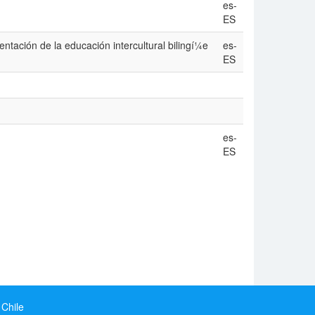
es-
ES
tación de la educación intercultural bilingí¼e
es-
ES
es-
ES
 Chile