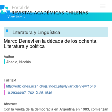
Toggl
navig
View Item
Literatura y Lingüística
Marco Denevi en la década de los ochenta.
Literatura y polí­tica
Author
Abadie, Nicolás
Full text
http://ediciones.ucsh.cl/ojs/index.php/lyl/article/view/1546
10.29344/0717621X.25.1546
Abstract
Con la vuelta de la democracia en Argentina en 1983, comienzan