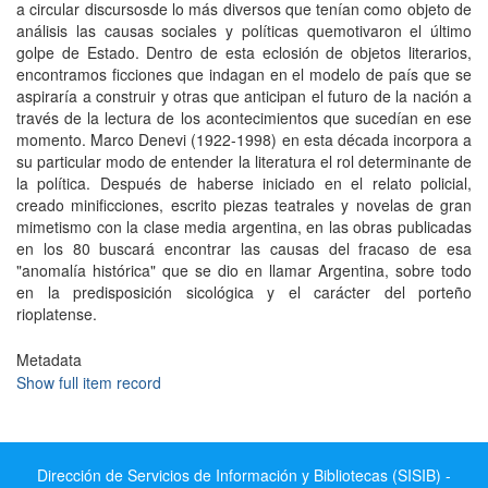
a circular discursosde lo más diversos que tení­an como objeto de
análisis las causas sociales y polí­ticas quemotivaron el último
golpe de Estado. Dentro de esta eclosión de objetos literarios,
encontramos ficciones que indagan en el modelo de paí­s que se
aspirarí­a a construir y otras que anticipan el futuro de la nación a
través de la lectura de los acontecimientos que sucedí­an en ese
momento. Marco Denevi (1922-1998) en esta década incorpora a
su particular modo de entender la literatura el rol determinante de
la polí­tica. Después de haberse iniciado en el relato policial,
creado minificciones, escrito piezas teatrales y novelas de gran
mimetismo con la clase media argentina, en las obras publicadas
en los 80 buscará encontrar las causas del fracaso de esa
"anomalí­a histórica" que se dio en llamar Argentina, sobre todo
en la predisposición sicológica y el carácter del porteño
rioplatense.
Metadata
Show full item record
Dirección de Servicios de Información y Bibliotecas (SISIB) -