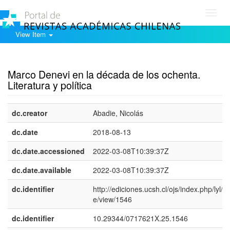
Toggl
navig
View Item
Show simple item record
Marco Denevi en la década de los ochenta.
Literatura y polí­tica
dc.creator
Abadie, Nicolás
dc.date
2018-08-13
dc.date.accessioned
2022-03-08T10:39:37Z
dc.date.available
2022-03-08T10:39:37Z
dc.identifier
http://ediciones.ucsh.cl/ojs/index.php/lyl/art
e/view/1546
dc.identifier
10.29344/0717621X.25.1546