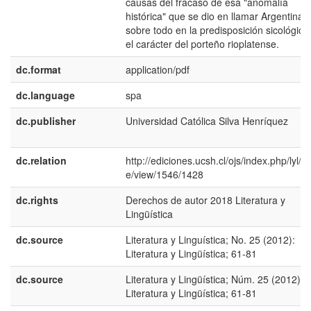
causas del fracaso de esa "anomalí­a
histórica" que se dio en llamar Argentina,
sobre todo en la predisposición sicológica
el carácter del porteño rioplatense.
dc.format
application/pdf
dc.language
spa
dc.publisher
Universidad Católica Silva Henrí­quez
dc.relation
http://ediciones.ucsh.cl/ojs/index.php/lyl/art
e/view/1546/1428
dc.rights
Derechos de autor 2018 Literatura y
Lingüística
dc.source
Literatura y Linguí­stica; No. 25 (2012):
Literatura y Lingüística; 61-81
dc.source
Literatura y Lingüística; Núm. 25 (2012):
Literatura y Lingüística; 61-81