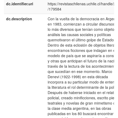
dc.identifier.uri
https://revistaschilenas.uchile.cl/handle/2
/179584
dc.description
Con la vuelta de la democracia en Argent
en 1983, comienzan a circular discursosd
lo más diversos que tení­an como objeto d
análisis las causas sociales y polí­ticas
quemotivaron el último golpe de Estado.
Dentro de esta eclosión de objetos literari
encontramos ficciones que indagan en el
modelo de paí­s que se aspirarí­a a constru
y otras que anticipan el futuro de la nació
través de la lectura de los acontecimiento
que sucedí­an en ese momento. Marco
Denevi (1922-1998) en esta década
incorpora a su particular modo de entend
la literatura el rol determinante de la polí­ti
Después de haberse iniciado en el relato
policial, creado minificciones, escrito piez
teatrales y novelas de gran mimetismo co
la clase media argentina, en las obras
publicadas en los 80 buscará encontrar la