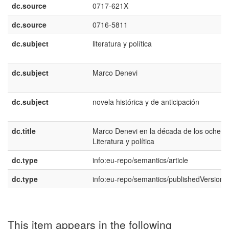
dc.source
0717-621X
dc.source
0716-5811
dc.subject
literatura y polí­tica
dc.subject
Marco Denevi
dc.subject
novela histórica y de anticipación
dc.title
Marco Denevi en la década de los ochent
Literatura y polí­tica
dc.type
info:eu-repo/semantics/article
dc.type
info:eu-repo/semantics/publishedVersion
This item appears in the following