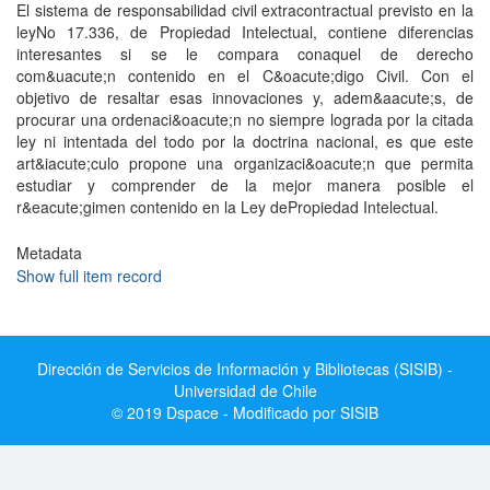
El sistema de responsabilidad civil extracontractual previsto en la
leyNo 17.336, de Propiedad Intelectual, contiene diferencias
interesantes si se le compara conaquel de derecho
com&uacute;n contenido en el C&oacute;digo Civil. Con el
objetivo de resaltar esas innovaciones y, adem&aacute;s, de
procurar una ordenaci&oacute;n no siempre lograda por la citada
ley ni intentada del todo por la doctrina nacional, es que este
art&iacute;culo propone una organizaci&oacute;n que permita
estudiar y comprender de la mejor manera posible el
r&eacute;gimen contenido en la Ley dePropiedad Intelectual.
Metadata
Show full item record
Dirección de Servicios de Información y Bibliotecas (SISIB) -
Universidad de Chile
© 2019 Dspace - Modificado por SISIB