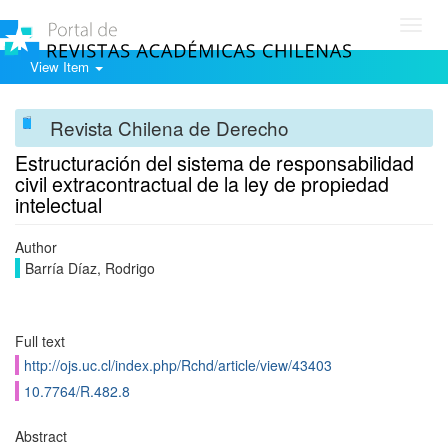
Toggl
navig
View Item
Revista Chilena de Derecho
Estructuración del sistema de responsabilidad
civil extracontractual de la ley de propiedad
intelectual
Author
Barría Díaz, Rodrigo
Full text
http://ojs.uc.cl/index.php/Rchd/article/view/43403
10.7764/R.482.8
Abstract