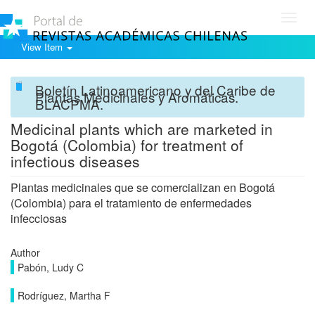
Toggl
navig
View Item
Boletín Latinoamericano y del Caribe de
Plantas Medicinales y Aromáticas.
BLACPMA.
Medicinal plants which are marketed in
Bogotá (Colombia) for treatment of
infectious diseases
Plantas medicinales que se comercializan en Bogotá
(Colombia) para el tratamiento de enfermedades
infecciosas
Author
Pabón, Ludy C
Rodríguez, Martha F