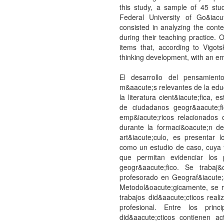
this study, a sample of 45 st
Federal University of Go&iac
consisted in analyzing the conte
during their teaching practice. O
items that, according to Vigot
thinking development, with an e
El desarrollo del pensamient
m&aacute;s relevantes de la edu
la literatura cient&iacute;fica,
de ciudadanos geogr&aacute;f
emp&iacute;ricos relacionados 
durante la formaci&oacute;n de
art&iacute;culo, es presentar 
como un estudio de caso, cuya f
que permitan evidenciar los 
geogr&aacute;fico. Se traba
profesorado en Geograf&iacute;
Metodol&oacute;gicamente, se r
trabajos did&aacute;cticos real
profesional. Entre los prin
did&aacute;cticos contienen a