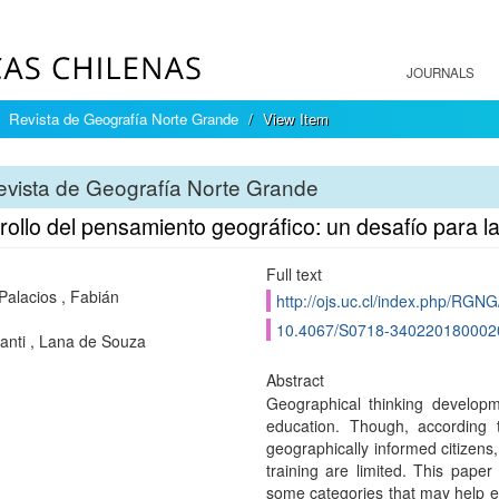
JOURNALS
Revista de Geografía Norte Grande
View Item
vista de Geografía Norte Grande
ollo del pensamiento geográfico: un desafío para l
Full text
Palacios , Fabián
http://ojs.uc.cl/index.php/RGNG
10.4067/S0718-340220180002
anti , Lana de Souza
Abstract
Geographical thinking developm
education. Though, according to
geographically informed citizens
training are limited. This pape
some categories that may help e