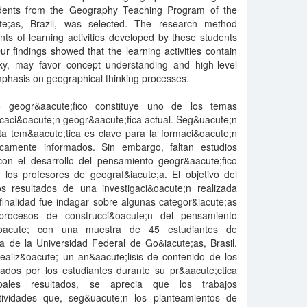
udents from the Geography Teaching Program of the
ute;as, Brazil, was selected. The research method
nts of learning activities developed by these students
ur findings showed that the learning activities contain
sky, may favor concept understanding and high-level
mphasis on geographical thinking processes.
o geogr&aacute;fico constituye uno de los temas
caci&oacute;n geogr&aacute;fica actual. Seg&uacute;n
 esta tem&aacute;tica es clave para la formaci&oacute;n
icamente informados. Sin embargo, faltan estudios
con el desarrollo del pensamiento geogr&aacute;fico
 los profesores de geograf&iacute;a. El objetivo del
los resultados de una investigaci&oacute;n realizada
inalidad fue indagar sobre algunas categor&iacute;as
procesos de construcci&oacute;n del pensamiento
j&oacute; con una muestra de 45 estudiantes de
a de la Universidad Federal de Go&iacute;as, Brasil.
ealiz&oacute; un an&aacute;lisis de contenido de los
izados por los estudiantes durante su pr&aacute;ctica
cipales resultados, se aprecia que los trabajos
ctividades que, seg&uacute;n los planteamientos de