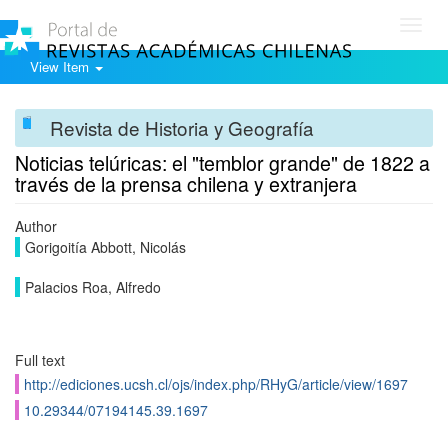
Toggl
navig
View Item
Revista de Historia y Geografía
Noticias telúricas: el "temblor grande" de 1822 a
través de la prensa chilena y extranjera
Author
Gorigoití­a Abbott, Nicolás
Palacios Roa, Alfredo
Full text
http://ediciones.ucsh.cl/ojs/index.php/RHyG/article/view/1697
10.29344/07194145.39.1697