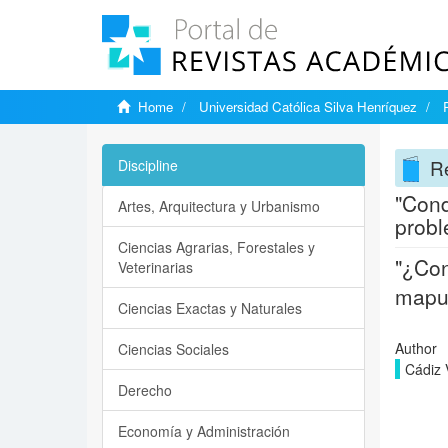
Home
Universidad Católica Silva Henríquez
Re
Discipline
"Cond
Artes, Arquitectura y Urbanismo
probl
Ciencias Agrarias, Forestales y
"¿Con
Veterinarias
mapu
Ciencias Exactas y Naturales
Author
Ciencias Sociales
Cádiz V
Derecho
Economía y Administración