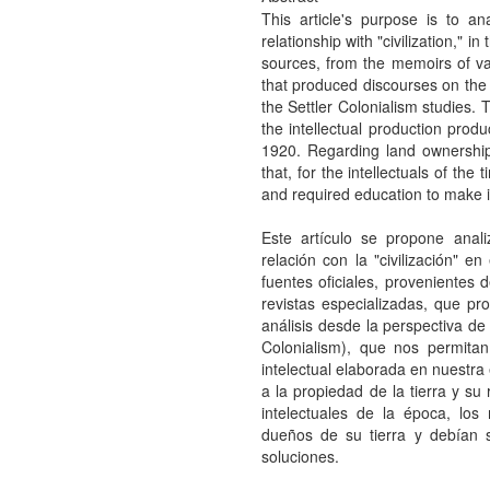
This article's purpose is to a
relationship with "civilization," i
sources, from the memoirs of var
that produced discourses on the
the Settler Colonialism studies. T
the intellectual production prod
1920. Regarding land ownership
that, for the intellectuals of th
and required education to make i
Este artí­culo se propone anal
relación con la "civilización" e
fuentes oficiales, provenientes 
revistas especializadas, que pr
análisis desde la perspectiva de
Colonialism), que nos permitan
intelectual elaborada en nuestra
a la propiedad de la tierra y su
intelectuales de la época, l
dueños de su tierra y debí­an 
soluciones.