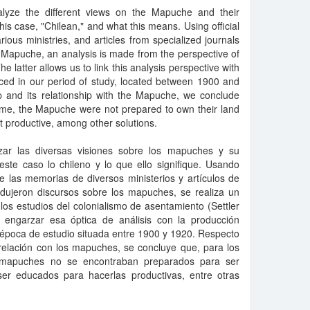
nalyze the different views on the Mapuche and their
n this case, "Chilean," and what this means. Using official
ious ministries, and articles from specialized journals
 Mapuche, an analysis is made from the perspective of
he latter allows us to link this analysis perspective with
uced in our period of study, located between 1900 and
 and its relationship with the Mapuche, we conclude
e time, the Mapuche were not prepared to own their land
t productive, among other solutions.
izar las diversas visiones sobre los mapuches y su
n este caso lo chileno y lo que ello signifique. Usando
de las memorias de diversos ministerios y artí­culos de
odujeron discursos sobre los mapuches, se realiza un
 los estudios del colonialismo de asentamiento (Settler
 engarzar esa óptica de análisis con la producción
 época de estudio situada entre 1900 y 1920. Respecto
 relación con los mapuches, se concluye que, para los
os mapuches no se encontraban preparados para ser
ser educados para hacerlas productivas, entre otras