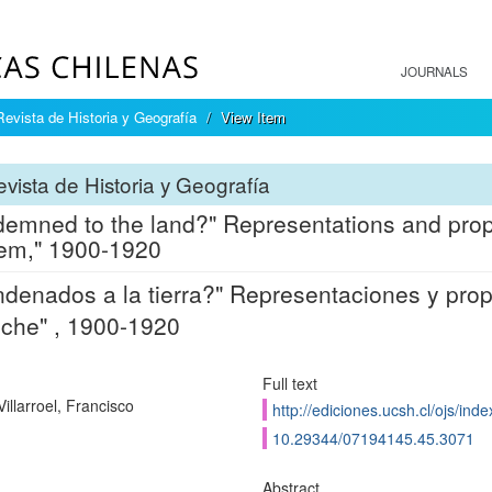
JOURNALS
Revista de Historia y Geografía
View Item
vista de Historia y Geografía
emned to the land?" Representations and pro
em," 1900-1920
denados a la tierra?" Representaciones y prop
che" , 1900-1920
Full text
illarroel, Francisco
http://ediciones.ucsh.cl/ojs/in
10.29344/07194145.45.3071
Abstract