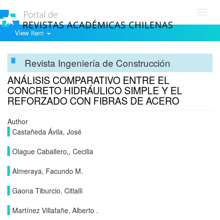
Toggl
navig
View Item
Revista Ingeniería de Construcción
ANÁLISIS COMPARATIVO ENTRE EL
CONCRETO HIDRÁULICO SIMPLE Y EL
REFORZADO CON FIBRAS DE ACERO
Author
Castañeda Ávila, José
Olague Caballero,, Cecilia
Almeraya, Facundo M.
Gaona Tiburcio, Citlalli
Martínez Villafañe, Alberto .