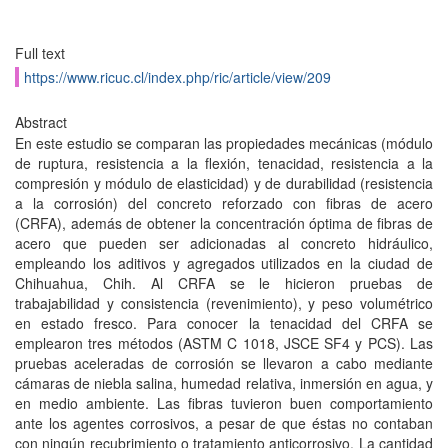
Full text
https://www.ricuc.cl/index.php/ric/article/view/209
Abstract
En este estudio se comparan las propiedades mecánicas (módulo
de ruptura, resistencia a la flexión, tenacidad, resistencia a la
compresión y módulo de elasticidad) y de durabilidad (resistencia
a la corrosión) del concreto reforzado con fibras de acero
(CRFA), además de obtener la concentración óptima de fibras de
acero que pueden ser adicionadas al concreto hidráulico,
empleando los aditivos y agregados utilizados en la ciudad de
Chihuahua, Chih. Al CRFA se le hicieron pruebas de
trabajabilidad y consistencia (revenimiento), y peso volumétrico
en estado fresco. Para conocer la tenacidad del CRFA se
emplearon tres métodos (ASTM C 1018, JSCE SF4 y PCS). Las
pruebas aceleradas de corrosión se llevaron a cabo mediante
cámaras de niebla salina, humedad relativa, inmersión en agua, y
en medio ambiente. Las fibras tuvieron buen comportamiento
ante los agentes corrosivos, a pesar de que éstas no contaban
con ningún recubrimiento o tratamiento anticorrosivo. La cantidad