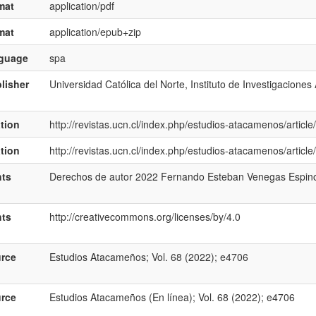
mat
application/pdf
mat
application/epub+zip
nguage
spa
lisher
Universidad Católica del Norte, Instituto de Investigacione
ation
http://revistas.ucn.cl/index.php/estudios-atacamenos/articl
ation
http://revistas.ucn.cl/index.php/estudios-atacamenos/articl
hts
Derechos de autor 2022 Fernando Esteban Venegas Espin
hts
http://creativecommons.org/licenses/by/4.0
rce
Estudios Atacameños; Vol. 68 (2022); e4706
rce
Estudios Atacameños (En línea); Vol. 68 (2022); e4706