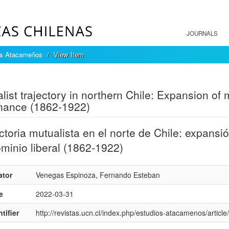
JOURNALS
os Atacameños
View Item
mple item record
list trajectory in northern Chile: Expansion of m
nance (1862-1922)
ctoria mutualista en el norte de Chile: expansi
minio liberal (1862-1922)
ator
Venegas Espinoza, Fernando Esteban
e
2022-03-31
tifier
http://revistas.ucn.cl/index.php/estudios-atacamenos/articl