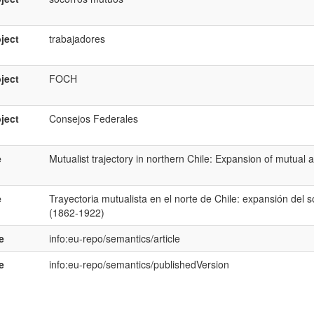
ject
trabajadores
ject
FOCH
ject
Consejos Federales
e
Mutualist trajectory in northern Chile: Expansion of mutual 
e
Trayectoria mutualista en el norte de Chile: expansión del 
(1862-1922)
e
info:eu-repo/semantics/article
e
info:eu-repo/semantics/publishedVersion