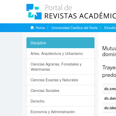
Home
Universidad Católica del Norte
Estudi
Show si
Discipline
Mutua
domi
Artes, Arquitectura y Urbanismo
Ciencias Agrarias, Forestales y
Traye
Veterinarias
predo
Ciencias Exactas y Naturales
dc.cre
Ciencias Sociales
dc.dat
Derecho
dc.iden
Economía y Administración