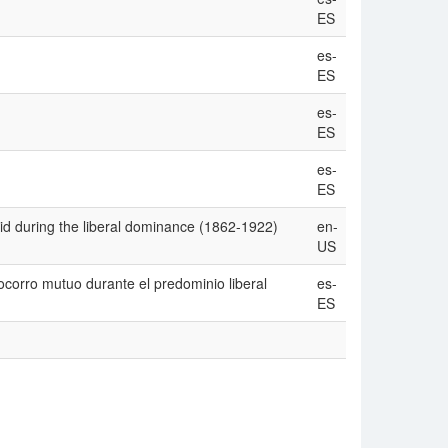
ES
es-
ES
es-
ES
es-
ES
aid during the liberal dominance (1862-1922)
en-
US
socorro mutuo durante el predominio liberal
es-
ES