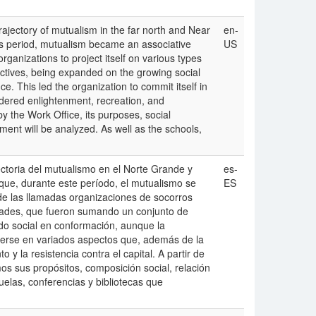
 trajectory of mutualism in the far north and Near
en-
his period, mutualism became an associative
US
rganizations to project itself on various types
bjectives, being expanded on the growing social
ce. This led the organization to commit itself in
sidered enlightenment, recreation, and
y the Work Office, its purposes, social
ement will be analyzed. As well as the schools,
ayectoria del mutualismo en el Norte Grande y
es-
ue, durante este período, el mutualismo se
ES
 de las llamadas organizaciones de socorros
idades, que fueron sumando un conjunto de
ido social en conformación, aunque la
meterse en variados aspectos que, además de la
o y la resistencia contra el capital. A partir de
os sus propósitos, composición social, relación
uelas, conferencias y bibliotecas que