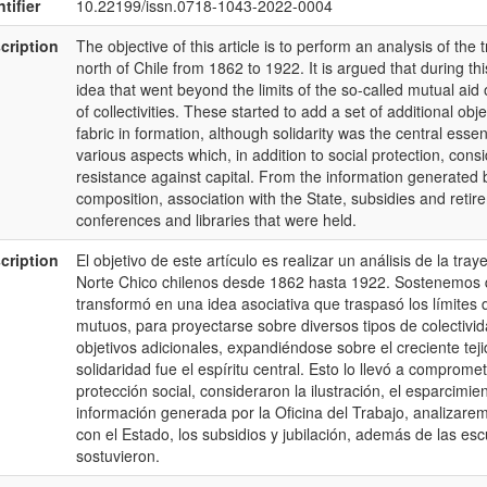
tifier
10.22199/issn.0718-1043-2022-0004
cription
The objective of this article is to perform an analysis of the
north of Chile from 1862 to 1922. It is argued that during t
idea that went beyond the limits of the so-called mutual aid o
of collectivities. These started to add a set of additional o
fabric in formation, although solidarity was the central essen
various aspects which, in addition to social protection, con
resistance against capital. From the information generated b
composition, association with the State, subsidies and retir
conferences and libraries that were held.
cription
El objetivo de este artículo es realizar un análisis de la tr
Norte Chico chilenos desde 1862 hasta 1922. Sostenemos q
transformó en una idea asociativa que traspasó los límites
mutuos, para proyectarse sobre diversos tipos de colectiv
objetivos adicionales, expandiéndose sobre el creciente tej
solidaridad fue el espíritu central. Esto lo llevó a compro
protección social, consideraron la ilustración, el esparcimient
información generada por la Oficina del Trabajo, analizarem
con el Estado, los subsidios y jubilación, además de las esc
sostuvieron.