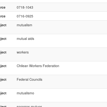
rce
0718-1043
rce
0716-0925
ject
mutualism
ject
mutual aids
ject
workers
ject
Chilean Workers Federation
ject
Federal Councils
ject
mutualismo
ject
socorros mutuos