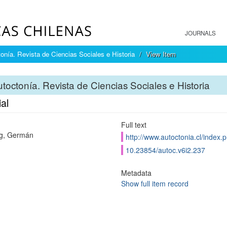
JOURNALS
onía. Revista de Ciencias Sociales e Historia
View Item
toctonía. Revista de Ciencias Sociales e Historia
ial
Full text
g, Germán
http://www.autoctonia.cl/index.p
10.23854/autoc.v6i2.237
Metadata
Show full item record