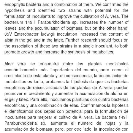
endophytic bacteria and a combination of them. We confirmed the
hypothesis and identified two strains with potential for the
formulation of inoculants to improve the cultivation of A. vera. The
bacterium 149H Paraburkholderia sp. increases the number of
leaves and the accumulation of biomass, but on the other hand,
35V Enterobacter ludwigii inoculation increased the content of
aloin in the gel and in the latex. Further research should focus on
the association of these two strains in a single inoculant, to both
promote growth and increase the synthesis of metabolites.
Aloe vera se encuentra entre las plantas medicinales
económicamente más importantes del mundo, pero como el
crecimiento de esta planta y, en consecuencia, la acumulación de
metabolitos es lento, probamos la hipótesis de que las bacterias
endofíticas de raíces aisladas de las plantas de A. vera pueden
promover el crecimiento y aumentar la acumulación de aloína en
el gel y látex. Para ello, inoculamos plántulas con cuatro bacterias
endofíticas y una combinación de ellas. Confirmamos la hipótesis
e identificamos dos cepas con potencial para la formulación de
inoculantes para mejorar el cultivo de A. vera. La bacteria 149H
Paraburkholderia sp. aumenta el número de hojas y la
acumulación de biomasa, pero, por otro lado, la inoculación con