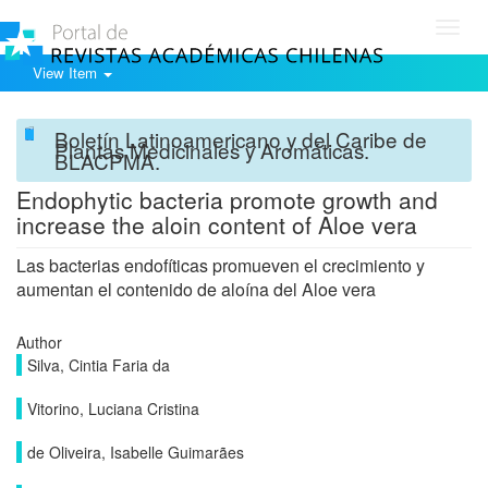
Toggl
navig
View Item
Boletín Latinoamericano y del Caribe de
Plantas Medicinales y Aromáticas.
BLACPMA.
Endophytic bacteria promote growth and
increase the aloin content of Aloe vera
Las bacterias endofíticas promueven el crecimiento y
aumentan el contenido de aloína del Aloe vera
Author
Silva, Cintia Faria da
Vitorino, Luciana Cristina
de Oliveira, Isabelle Guimarães