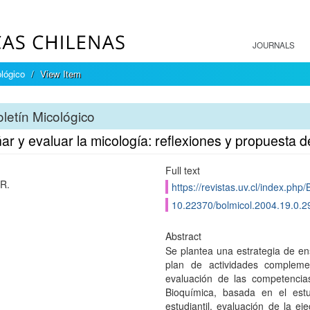
JOURNALS
ológico
View Item
letín Micológico
r y evaluar la micología: reflexiones y propuesta 
Full text
 R.
https://revistas.uv.cl/index.php/
10.22370/bolmicol.2004.19.0.2
Abstract
Se plantea una estrategia de en
plan de actividades compleme
evaluación de las competencia
Bioquímica, basada en el est
estudiantil, evaluación de la ej