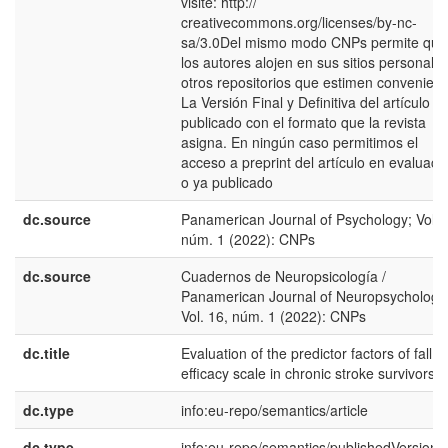
visite: http://
creativecommons.org/licenses/by-nc-
sa/3.0Del mismo modo CNPs permite que
los autores alojen en sus sitios personale
otros repositorios que estimen convenient
La Versión Final y Definitiva del artículo
publicado con el formato que la revista
asigna. En ningún caso permitimos el
acceso a preprint del artículo en evaluaci
o ya publicado
dc.source
Panamerican Journal of Psychology; Vol. 
núm. 1 (2022): CNPs
dc.source
Cuadernos de Neuropsicología /
Panamerican Journal of Neuropsychology
Vol. 16, núm. 1 (2022): CNPs
dc.title
Evaluation of the predictor factors of fall
efficacy scale in chronic stroke survivors
dc.type
info:eu-repo/semantics/article
dc.type
info:eu-repo/semantics/publishedVersion