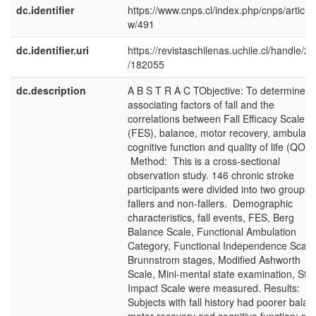
dc.identifier
https://www.cnps.cl/index.php/cnps/article/
w/491
dc.identifier.uri
https://revistaschilenas.uchile.cl/handle/2
/182055
dc.description
A B S T R A C TObjective: To determine t
associating factors of fall and the
correlations between Fall Efficacy Scale
(FES), balance, motor recovery, ambulatio
cognitive function and quality of life (QOL)
Method: This is a cross-sectional
observation study. 146 chronic stroke
participants were divided into two groups 
fallers and non-fallers. Demographic
characteristics, fall events, FES, Berg
Balance Scale, Functional Ambulation
Category, Functional Independence Scale
Brunnstrom stages, Modified Ashworth
Scale, Mini-mental state examination, Str
Impact Scale were measured. Results:
Subjects with fall history had poorer balan