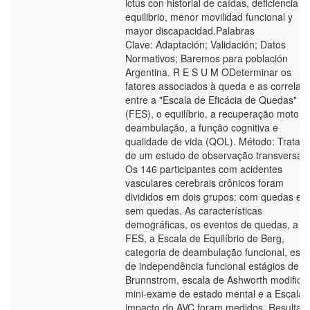
ictus con historial de caídas, deficiencia d
equilibrio, menor movilidad funcional y
mayor discapacidad.Palabras
Clave: Adaptación; Validación; Datos
Normativos; Baremos para población
Argentina. R E S U M ODeterminar os
fatores associados à queda e as correlaç
entre a "Escala de Eficácia de Quedas"
(FES), o equilíbrio, a recuperação motora
deambulação, a função cognitiva e
qualidade de vida (QOL). Método: Trata-s
de um estudo de observação transversal.
Os 146 participantes com acidentes
vasculares cerebrais crônicos foram
divididos em dois grupos: com quedas e
sem quedas. As características
demográficas, os eventos de quedas, a
FES, a Escala de Equilíbrio de Berg,
categoria de deambulação funcional, esca
de independência funcional estágios de
Brunnstrom, escala de Ashworth modifica
mini-exame de estado mental e a Escala 
impacto do AVC foram medidos. Resultad