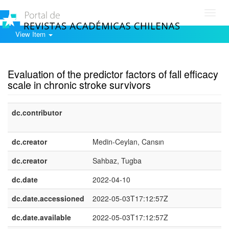
Toggl
navig
View Item
Show simple item record
Evaluation of the predictor factors of fall efficacy
scale in chronic stroke survivors
dc.contributor
dc.creator
Medin-Ceylan, Cansın
dc.creator
Sahbaz, Tugba
dc.date
2022-04-10
dc.date.accessioned
2022-05-03T17:12:57Z
dc.date.available
2022-05-03T17:12:57Z