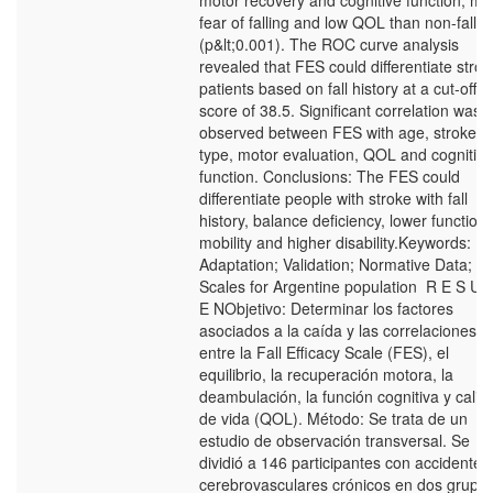
motor recovery and cognitive function; mo
fear of falling and low QOL than non-faller
(p&lt;0.001). The ROC curve analysis
revealed that FES could differentiate strok
patients based on fall history at a cut-off
score of 38.5. Significant correlation was
observed between FES with age, stroke
type, motor evaluation, QOL and cognitive
function. Conclusions: The FES could
differentiate people with stroke with fall
history, balance deficiency, lower functiona
mobility and higher disability.Keywords:
Adaptation; Validation; Normative Data;
Scales for Argentine population R E S U 
E NObjetivo: Determinar los factores
asociados a la caída y las correlaciones
entre la Fall Efficacy Scale (FES), el
equilibrio, la recuperación motora, la
deambulación, la función cognitiva y calid
de vida (QOL). Método: Se trata de un
estudio de observación transversal. Se
dividió a 146 participantes con accidentes
cerebrovasculares crónicos en dos grupos