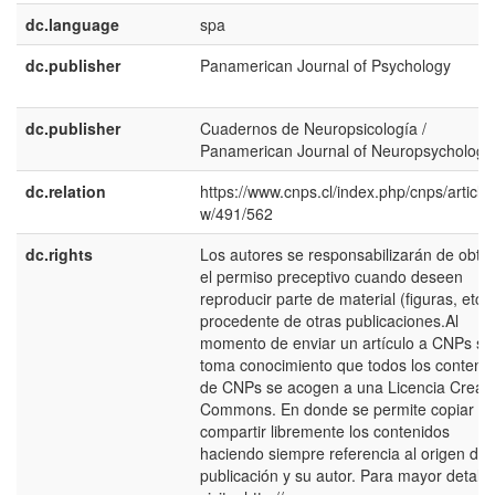
dc.language
spa
dc.publisher
Panamerican Journal of Psychology
dc.publisher
Cuadernos de Neuropsicología /
Panamerican Journal of Neuropsychology
dc.relation
https://www.cnps.cl/index.php/cnps/article/
w/491/562
dc.rights
Los autores se responsabilizarán de obte
el permiso preceptivo cuando deseen
reproducir parte de material (figuras, etc.)
procedente de otras publicaciones.Al
momento de enviar un artículo a CNPs se
toma conocimiento que todos los conteni
de CNPs se acogen a una Licencia Creati
Commons. En donde se permite copiar y
compartir libremente los contenidos
haciendo siempre referencia al origen de 
publicación y su autor. Para mayor detalle