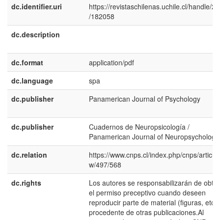
dc.identifier.uri
https://revistaschilenas.uchile.cl/handle/2
/182058
dc.description
dc.format
application/pdf
dc.language
spa
dc.publisher
Panamerican Journal of Psychology
dc.publisher
Cuadernos de Neuropsicología /
Panamerican Journal of Neuropsychology
dc.relation
https://www.cnps.cl/index.php/cnps/article/
w/497/568
dc.rights
Los autores se responsabilizarán de obte
el permiso preceptivo cuando deseen
reproducir parte de material (figuras, etc.)
procedente de otras publicaciones.Al