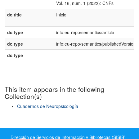
Vol. 16, núm. 1 (2022): CNPs
dc.title
Inicio
dc.type
info:eu-repo/semantics/article
dc.type
info:eu-repo/semantics/publishedVersion
dc.type
This item appears in the following
Collection(s)
Cuadernos de Neuropsicología
Show simple item record
Dirección de Servicios de Información y Bibliotecas (SISIB) -