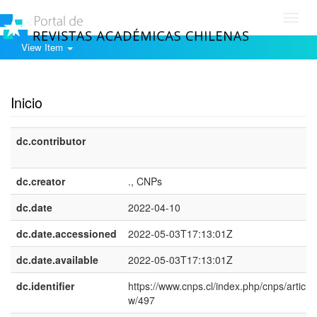
Toggl
navig
View Item
Show simple item record
Inicio
dc.contributor
dc.creator
., CNPs
dc.date
2022-04-10
dc.date.accessioned
2022-05-03T17:13:01Z
dc.date.available
2022-05-03T17:13:01Z
dc.identifier
https://www.cnps.cl/index.php/cnps/article/
w/497