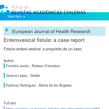
Toggl
navig
View Item
European Journal of Health Research
Enterovesical fistula: a case report
Fístula entero-vesical: a propósito de un caso
Author
Ferreira Junior , Robson Francisco
Guerra López , Seidel
Pedroso Rodríguez , María de los Ángeles
Full text
https://revistas.uautonoma.cl/index.php/ejhr/article/view/1850