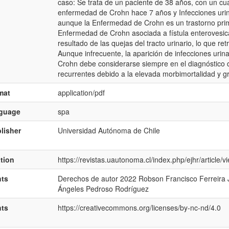
caso: Se trata de un paciente de 38 años, con un cua
enfermedad de Crohn hace 7 años y Infecciones urina
aunque la Enfermedad de Crohn es un trastorno primar
Enfermedad de Crohn asociada a fístula enterovesi
resultado de las quejas del tracto urinario, lo que re
Aunque infrecuente, la aparición de infecciones urin
Crohn debe considerarse siempre en el diagnóstico di
recurrentes debido a la elevada morbimortalidad y g
mat
application/pdf
nguage
spa
lisher
Universidad Autónoma de Chile
ation
https://revistas.uautonoma.cl/index.php/ejhr/article/
hts
Derechos de autor 2022 Robson Francisco Ferreira Ju
Ángeles Pedroso Rodríguez
hts
https://creativecommons.org/licenses/by-nc-nd/4.0