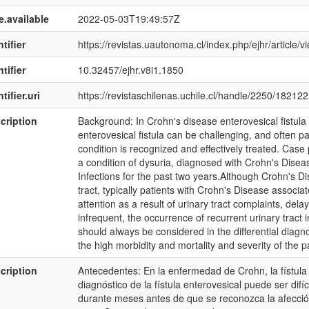
e.available
2022-05-03T19:49:57Z
tifier
https://revistas.uautonoma.cl/index.php/ejhr/article/
tifier
10.32457/ejhr.v8i1.1850
tifier.uri
https://revistaschilenas.uchile.cl/handle/2250/182122
cription
Background: In Crohn's disease enterovesical fistula 
enterovesical fistula can be challenging, and often p
condition is recognized and effectively treated. Case 
a condition of dysuria, diagnosed with Crohn's Disea
Infections for the past two years.Although Crohn's Di
tract, typically patients with Crohn's Disease associa
attention as a result of urinary tract complaints, del
infrequent, the occurrence of recurrent urinary tract 
should always be considered in the differential diagnos
the high morbidity and mortality and severity of the p
cription
Antecedentes: En la enfermedad de Crohn, la fístula 
diagnóstico de la fístula enterovesical puede ser difíc
durante meses antes de que se reconozca la afección