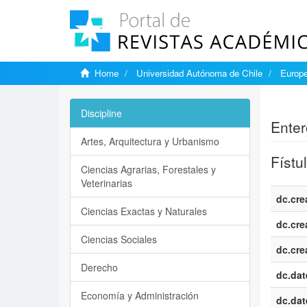
Home
Universidad Autónoma de Chile
Europe
Show si
Discipline
Enter
Artes, Arquitectura y Urbanismo
Fístu
Ciencias Agrarias, Forestales y
Veterinarias
dc.cre
Ciencias Exactas y Naturales
dc.cre
Ciencias Sociales
dc.cre
Derecho
dc.dat
Economía y Administración
dc.dat