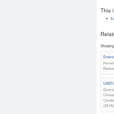
This 
E
Show si
Relat
Showing 
Enterov
Ferrei
Resear
USEFU
Quera,
Clínic
Condes
(2018