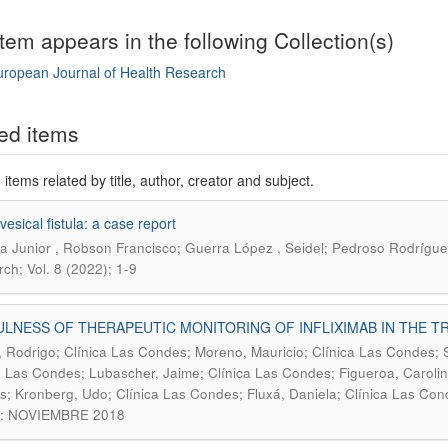
item appears in the following Collection(s)
uropean Journal of Health Research
mple item record
ed items
items related by title, author, creator and subject.
esical fistula: a case report
ra Junior , Robson Francisco; Guerra López , Seidel; Pedroso Rodrígue
ch; Vol. 8 (2022); 1-9
LNESS OF THERAPEUTIC MONITORING OF INFLIXIMAB IN THE 
 Rodrigo; Clínica Las Condes; Moreno, Mauricio; Clínica Las Condes; Si
a Las Condes; Lubascher, Jaime; Clínica Las Condes; Figueroa, Carolina;
; Kronberg, Udo; Clínica Las Condes; Fluxá, Daniela; Clínica Las Con
): NOVIEMBRE 2018