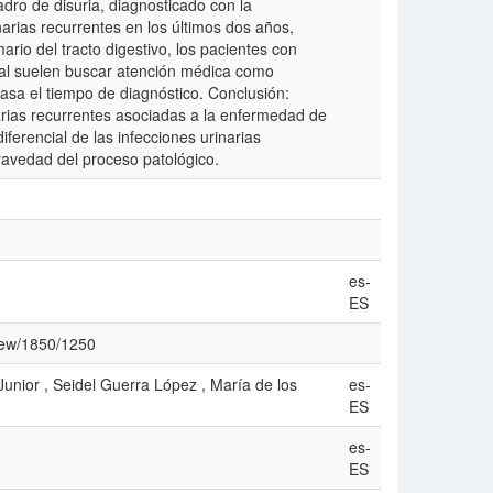
dro de disuria, diagnosticado con la
rias recurrentes en los últimos dos años,
io del tracto digestivo, los pacientes con
cal suelen buscar atención médica como
trasa el tiempo de diagnóstico. Conclusión:
arias recurrentes asociadas a la enfermedad de
ferencial de las infecciones urinarias
ravedad del proceso patológico.
es-
ES
view/1850/1250
nior , Seidel Guerra López , María de los
es-
ES
es-
ES