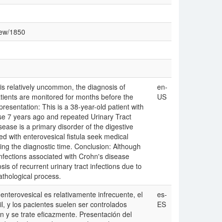
view/1850
is relatively uncommon, the diagnosis of
en-
atients are monitored for months before the
US
presentation: This is a 38-year-old patient with
se 7 years ago and repeated Urinary Tract
sease is a primary disorder of the digestive
ted with enterovesical fistula seek medical
aying the diagnostic time. Conclusion: Although
infections associated with Crohn's disease
is of recurrent urinary tract infections due to
athological process.
enterovesical es relativamente infrecuente, el
es-
il, y los pacientes suelen ser controlados
ES
 y se trate eficazmente. Presentación del