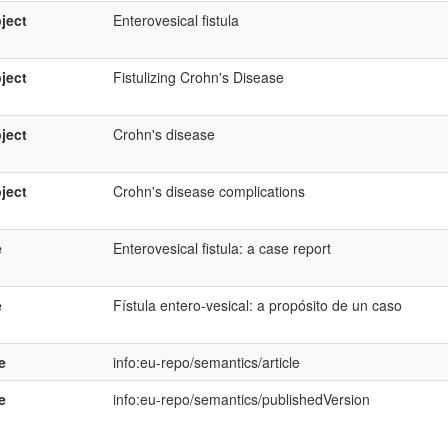
ject
Enterovesical fistula
ject
Fistulizing Crohn's Disease
ject
Crohn's disease
ject
Crohn's disease complications
e
Enterovesical fistula: a case report
e
Fístula entero-vesical: a propósito de un caso
e
info:eu-repo/semantics/article
e
info:eu-repo/semantics/publishedVersion