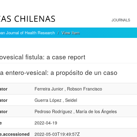
JOURNALS
an Journal of Health Research
View Item
mple item record
ovesical fistula: a case report
la entero-vesical: a propósito de un caso
ator
Ferreira Junior , Robson Francisco
ator
Guerra López , Seidel
ator
Pedroso Rodríguez , María de los Ángeles
e
2022-04-19
e.accessioned
2022-05-03T19:49:57Z