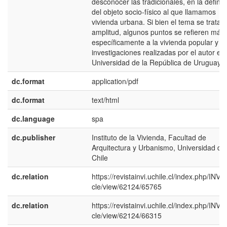
desconocer las tradicionales, en la definic
del objeto socio-físico al que llamamos
vivienda urbana. Si bien el tema se trata 
amplitud, algunos puntos se refieren más
específicamente a la vivienda popular y a
investigaciones realizadas por el autor en 
Universidad de la República de Uruguay.
dc.format
application/pdf
dc.format
text/html
dc.language
spa
dc.publisher
Instituto de la Vivienda, Facultad de
Arquitectura y Urbanismo, Universidad de
Chile
dc.relation
https://revistainvi.uchile.cl/index.php/INVI/a
cle/view/62124/65765
dc.relation
https://revistainvi.uchile.cl/index.php/INVI/a
cle/view/62124/66315