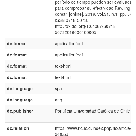
período de tiempo pueden ser evaluadas
para comprobar su efectividad.Rev. ing.
constr. [online]. 2016, vol.31, n.1, pp. 54-
ISSN 0718-5073.
http://dx.doi.org/10.4067/S0718-
50732016000100005
dc.format
application/pdf
dc.format
application/pdf
dc.format
text/html
dc.format
text/html
dc.language
spa
dc.language
eng
dc.publisher
Pontificia Universidad Católica de Chile
dc.relation
https://www.ricuc.cl/index.php/ric/article/vi
566/pdf