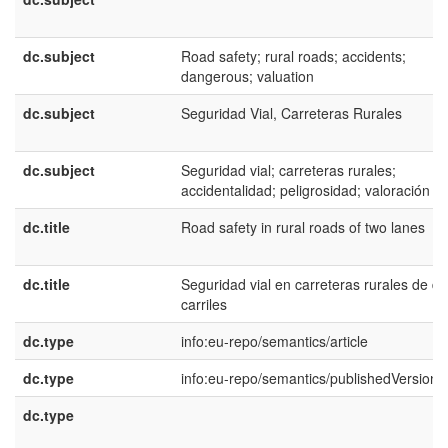
dc.subject
Road safety; rural roads; accidents;
dangerous; valuation
dc.subject
Seguridad Vial, Carreteras Rurales
dc.subject
Seguridad vial; carreteras rurales;
accidentalidad; peligrosidad; valoración
dc.title
Road safety in rural roads of two lanes
dc.title
Seguridad vial en carreteras rurales de d
carriles
dc.type
info:eu-repo/semantics/article
dc.type
info:eu-repo/semantics/publishedVersion
dc.type