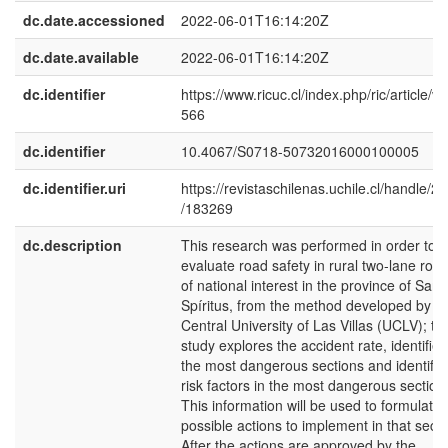
dc.date.accessioned
2022-06-01T16:14:20Z
dc.date.available
2022-06-01T16:14:20Z
dc.identifier
https://www.ricuc.cl/index.php/ric/article/vi
566
dc.identifier
10.4067/S0718-50732016000100005
dc.identifier.uri
https://revistaschilenas.uchile.cl/handle/2
/183269
dc.description
This research was performed in order to
evaluate road safety in rural two-lane roa
of national interest in the province of Sanc
Spíritus, from the method developed by
Central University of Las Villas (UCLV); thi
study explores the accident rate, identifies
the most dangerous sections and identifie
risk factors in the most dangerous section
This information will be used to formulate 
possible actions to implement in that secti
After the actions are approved by the