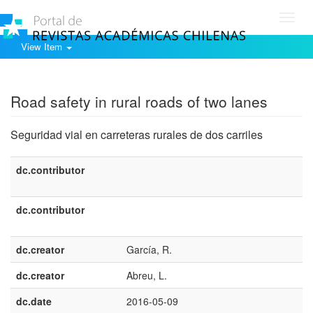
Toggl
navig
View Item
Show simple item record
Road safety in rural roads of two lanes
Seguridad vial en carreteras rurales de dos carriles
dc.contributor
dc.contributor
dc.creator
García, R.
dc.creator
Abreu, L.
dc.date
2016-05-09