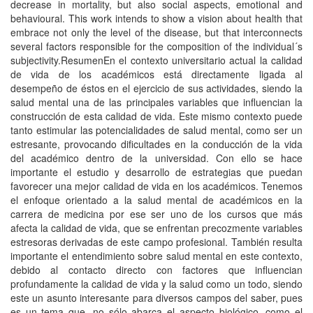
decrease in mortality, but also social aspects, emotional and
behavioural. This work intends to show a vision about health that
embrace not only the level of the disease, but that interconnects
several factors responsible for the composition of the individual´s
subjectivity.ResumenEn el contexto universitario actual la calidad
de vida de los académicos está directamente ligada al
desempeño de éstos en el ejercicio de sus actividades, siendo la
salud mental una de las principales variables que influencian la
construcción de esta calidad de vida. Este mismo contexto puede
tanto estimular las potencialidades de salud mental, como ser un
estresante, provocando dificultades en la conducción de la vida
del académico dentro de la universidad. Con ello se hace
importante el estudio y desarrollo de estrategias que puedan
favorecer una mejor calidad de vida en los académicos. Tenemos
el enfoque orientado a la salud mental de académicos en la
carrera de medicina por ese ser uno de los cursos que más
afecta la calidad de vida, que se enfrentan precozmente variables
estresoras derivadas de este campo profesional. También resulta
importante el entendimiento sobre salud mental en este contexto,
debido al contacto directo con factores que influencian
profundamente la calidad de vida y la salud como un todo, siendo
este un asunto interesante para diversos campos del saber, pues
es un tema que, no sólo abarca el aspecto biológico, como el