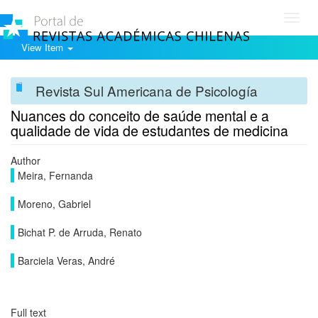
Toggl
navig
View Item
Revista Sul Americana de Psicología
Nuances do conceito de saúde mental e a
qualidade de vida de estudantes de medicina
Author
Meira, Fernanda
Moreno, Gabriel
Bichat P. de Arruda, Renato
Barciela Veras, André
Full text