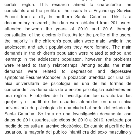
certain region. This research aimed to characterize the
complaints and the profile of the users in a Psychology Service
School from a city in northern Santa Catarina. This is a
documentary research; the data were obtained from 201 users,
attended between the years of 2010 and 2016 through
consultation of the electronic files. As for the profile of the users,
the majority in the children's population were male, while in the
adolescent and adult populations they were female. The main
demands in the children's population were related to school and
learning; in the adolescent population, however, the problems
were related to family relationships. Among adults, the main
demands were related to depression and depressive
symptoms.ResumenConocer la población atendida por una clí­
nica universitaria de psicologí­a es una de las formas de
comprender las demandas de atención psicológica existentes en
una región. El objetivo de la investigación fue caracterizar las
quejas y el perfil de los usuarios atendidos en una clí­nica
universitaria de psicologí­a de una ciudad al norte del estado de
Santa Catarina. Se trata de una investigación documental con
datos de 201 usuarios, atendidos de 2010 a 2016, realizada por
medio de consulta al archivo electrónico. En cuanto al perfil de los
usuarios, la mayorí­a del público infantil era del sexo masculino y