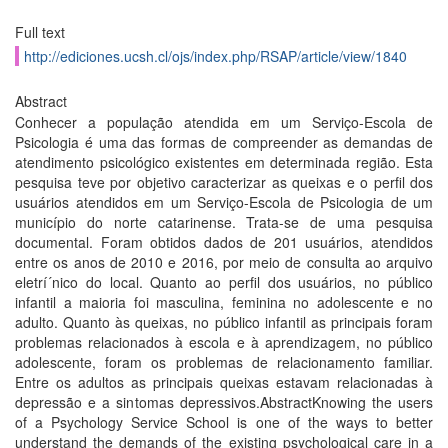
Full text
http://ediciones.ucsh.cl/ojs/index.php/RSAP/article/view/1840
Abstract
Conhecer a população atendida em um Serviço-Escola de
Psicologia é uma das formas de compreender as demandas de
atendimento psicológico existentes em determinada região. Esta
pesquisa teve por objetivo caracterizar as queixas e o perfil dos
usuários atendidos em um Serviço-Escola de Psicologia de um
municí­pio do norte catarinense. Trata-se de uma pesquisa
documental. Foram obtidos dados de 201 usuários, atendidos
entre os anos de 2010 e 2016, por meio de consulta ao arquivo
eletrí´nico do local. Quanto ao perfil dos usuários, no público
infantil a maioria foi masculina, feminina no adolescente e no
adulto. Quanto às queixas, no público infantil as principais foram
problemas relacionados à escola e à aprendizagem, no público
adolescente, foram os problemas de relacionamento familiar.
Entre os adultos as principais queixas estavam relacionadas à
depressão e a sintomas depressivos.AbstractKnowing the users
of a Psychology Service School is one of the ways to better
understand the demands of the existing psychological care in a