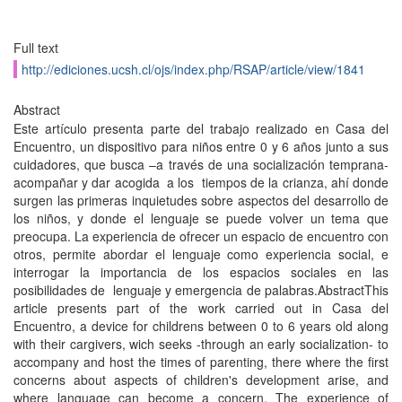
Full text
http://ediciones.ucsh.cl/ojs/index.php/RSAP/article/view/1841
Abstract
Este artí­culo presenta parte del trabajo realizado en Casa del
Encuentro, un dispositivo para niños entre 0 y 6 años junto a sus
cuidadores, que busca –a través de una socialización temprana-
acompañar y dar acogida a los tiempos de la crianza, ahí­ donde
surgen las primeras inquietudes sobre aspectos del desarrollo de
los niños, y donde el lenguaje se puede volver un tema que
preocupa. La experiencia de ofrecer un espacio de encuentro con
otros, permite abordar el lenguaje como experiencia social, e
interrogar la importancia de los espacios sociales en las
posibilidades de lenguaje y emergencia de palabras.AbstractThis
article presents part of the work carried out in Casa del
Encuentro, a device for childrens between 0 to 6 years old along
with their cargivers, wich seeks -through an early socialization- to
accompany and host the times of parenting, there where the first
concerns about aspects of children's development arise, and
where language can become a concern. The experience of