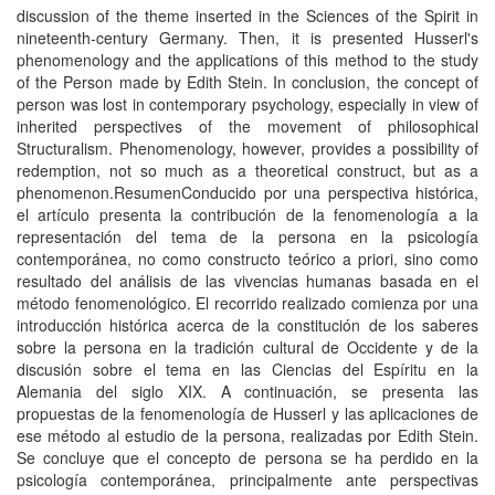
discussion of the theme inserted in the Sciences of the Spirit in
nineteenth-century Germany. Then, it is presented Husserl's
phenomenology and the applications of this method to the study
of the Person made by Edith Stein. In conclusion, the concept of
person was lost in contemporary psychology, especially in view of
inherited perspectives of the movement of philosophical
Structuralism. Phenomenology, however, provides a possibility of
redemption, not so much as a theoretical construct, but as a
phenomenon.ResumenConducido por una perspectiva histórica,
el artí­culo presenta la contribución de la fenomenologí­a a la
representación del tema de la persona en la psicologí­a
contemporánea, no como constructo teórico a priori, sino como
resultado del análisis de las vivencias humanas basada en el
método fenomenológico. El recorrido realizado comienza por una
introducción histórica acerca de la constitución de los saberes
sobre la persona en la tradición cultural de Occidente y de la
discusión sobre el tema en las Ciencias del Espí­ritu en la
Alemania del siglo XIX. A continuación, se presenta las
propuestas de la fenomenologí­a de Husserl y las aplicaciones de
ese método al estudio de la persona, realizadas por Edith Stein.
Se concluye que el concepto de persona se ha perdido en la
psicologí­a contemporánea, principalmente ante perspectivas