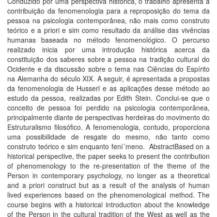
Conduzido por uma perspectiva histórica, o trabalho apresenta a
contribuição da fenomenologia para a reproposição do tema da
pessoa na psicologia contemporânea, não mais como construto
teórico e a priori e sim como resultado da análise das vivências
humanas baseada no método fenomenológico. O percurso
realizado inicia por uma introdução histórica acerca da
constituição dos saberes sobre a pessoa na tradição cultural do
Ocidente e da discussão sobre o tema nas Ciências do Espí­rito
na Alemanha do século XIX. A seguir, é apresentada a propostas
da fenomenologia de Husserl e as aplicações desse método ao
estudo da pessoa, realizadas por Edith Stein. Conclui-se que o
conceito de pessoa foi perdido na psicologia contemporânea,
principalmente diante de perspectivas herdeiras do movimento do
Estruturalismo filosófico. A fenomenologia, contudo, proporciona
uma possibilidade de resgate do mesmo, não tanto como
construto teórico e sim enquanto fení´meno. AbstractBased on a
historical perspective, the paper seeks to present the contribution
of phenomenology to the re-presentation of the theme of the
Person in contemporary psychology, no longer as a theoretical
and a priori construct but as a result of the analysis of human
lived experiences based on the phenomenological method. The
course begins with a historical introduction about the knowledge
of the Person in the cultural tradition of the West as well as the