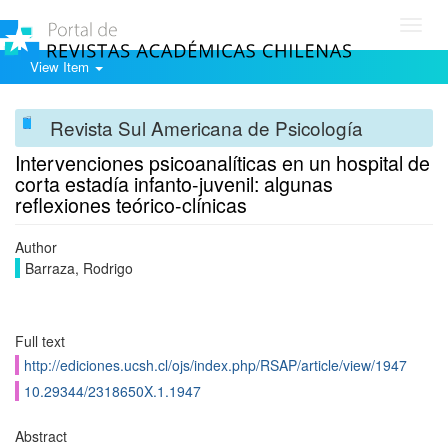
Toggl
navig
View Item
Revista Sul Americana de Psicología
Intervenciones psicoanalí­ticas en un hospital de
corta estadí­a infanto-juvenil: algunas
reflexiones teórico-clí­nicas
Author
Barraza, Rodrigo
Full text
http://ediciones.ucsh.cl/ojs/index.php/RSAP/article/view/1947
10.29344/2318650X.1.1947
Abstract