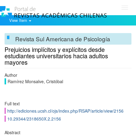
Toggl
navig
View Item
Revista Sul Americana de Psicología
Prejuicios implí­citos y explí­citos desde
estudiantes universitarios hacia adultos
mayores
Author
Ramí­rez Monsalve, Cristóbal
Full text
http://ediciones.ucsh.cl/ojs/index.php/RSAP/article/view/2156
10.29344/2318650X.2.2156
Abstract