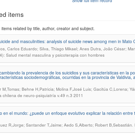
Show full item record
ed items
items related by title, author, creator and subject.
icide and masculinities: analysis of suicide news among men in Mato G
os, Carlos Eduardo; Silva, Thiago Mikael; Anes Dutra, João César; Mar
4): Salud mental masculina y psicoterapia con hombres
cambiando la prevalencia de los suicidios y sus características en la pob
racterísticas sociodemográficas, ocurridas en la provincia de Valdivia,
 M,Tomas; Behne H,Patricia; Molina F,José Luis; Gacitúa C,Lorena; Yá
a chilena de neuro-psiquiatría v.49 n.3 2011
io en el mundo: ¿puede un enfoque evolutivo explicar la relación entre 
.
uez R,Jorge; Santander T,Jaime; Aedo S,Alberto; Robert B,Sebastián