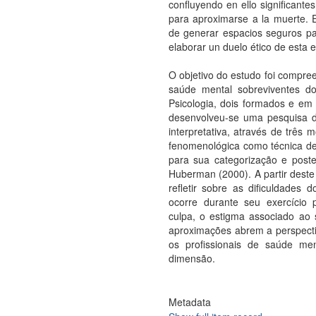
confluyendo en ello significantes
para aproximarse a la muerte. 
de generar espacios seguros par
elaborar un duelo ético de esta
O objetivo do estudo foi compree
saúde mental sobreviventes do
Psicologia, dois formados e em
desenvolveu-se uma pesquisa 
interpretativa, através de trê
fenomenológica como técnica de
para sua categorização e poste
Huberman (2000). A partir deste 
refletir sobre as dificuldades
ocorre durante seu exercício p
culpa, o estigma associado ao s
aproximações abrem a perspecti
os profissionais de saúde men
dimensão.
Metadata