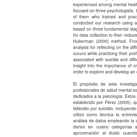
experienced among mental healt
focused on three psychologists, 
of them who trained and pract
conducted our research using a 
based on three fundamental sta
for data collection to then reduc
Huberman (2000) method. From
analysis for reflecting on the dif
occurs while practicing their pro
associated with suicide and diff
insight into the importance of c
order to explore and develop an e
El propósito de esta investi
profesionales de salud mental sob
dedicados a la psicología. Estos
establecido por Pérez (2005), qu
fallecido por suicidio, incluyend
utilizó como técnica la entrev
análisis de datos empleando la c
derivó en cuatro categorías s
aproximación al duelo cuando