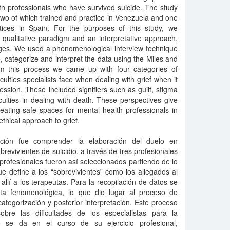
h professionals who have survived suicide. The study
two of which trained and practice in Venezuela and one
ices in Spain. For the purposes of this study, we
qualitative paradigm and an interpretative approach,
ges. We used a phenomenological interview technique
e, categorize and interpret the data using the Miles and
 this process we came up with four categories of
ficulties specialists face when dealing with grief when it
fession. These included signifiers such as guilt, stigma
iculties in dealing with death. These perspectives give
reating safe spaces for mental health professionals in
thical approach to grief.
gación fue comprender la elaboración del duelo en
revivientes de suicidio, a través de tres profesionales
 profesionales fueron así seleccionados partiendo de lo
e define a los “sobrevivientes” como los allegados al
o allí a los terapeutas. Para la recopilación de datos se
ista fenomenológica, lo que dio lugar al proceso de
ategorización y posterior interpretación. Este proceso
obre las dificultades de los especialistas para la
 se da en el curso de su ejercicio profesional,