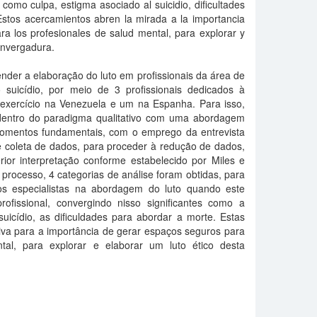
 como culpa, estigma asociado al suicidio, dificultades
Estos acercamientos abren la mirada a la importancia
a los profesionales de salud mental, para explorar y
 envergadura.
nder a elaboração do luto em profissionais da área de
 suicídio, por meio de 3 profissionais dedicados à
 exercício na Venezuela e um na Espanha. Para isso,
dentro do paradigma qualitativo com uma abordagem
s momentos fundamentais, com o emprego da entrevista
 coleta de dados, para proceder à redução de dados,
rior interpretação conforme estabelecido por Miles e
processo, 4 categorias de análise foram obtidas, para
 dos especialistas na abordagem do luto quando este
rofissional, convergindo nisso significantes como a
uicídio, as dificuldades para abordar a morte. Estas
va para a importância de gerar espaços seguros para
tal, para explorar e elaborar um luto ético desta