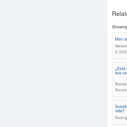
Relat
Showing 
Men su
Medeir
2 (202
¿Está 
sus ca
Baader
Revist
Suicid
vida?
Rodríg