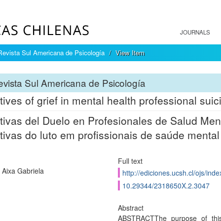
JOURNALS
Revista Sul Americana de Psicología
View Item
vista Sul Americana de Psicología
tives of grief in mental health professional suic
tivas del Duelo en Profesionales de Salud Ment
tivas do luto em profissionais de saúde mental
Full text
 Aixa Gabriela
http://ediciones.ucsh.cl/ojs/in
10.29344/2318650X.2.3047
Abstract
ABSTRACTThe purpose of this