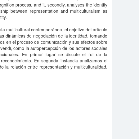
gnition process, and it, secondly, analyses the identity
onship between representation and multiculturalism as
tity.
multicultural contemporánea, el objetivo del artí­culo
as dinámicas de negociación de la identidad, tomando
ios en el proceso de comunicación y sus efectos sobre
vivendi, como la autopercepción de los actores sociales
cionales. En primer lugar se discute el rol de la
reconocimiento. En segunda instancia analizamos el
o la relación entre representación y multiculturalidad,