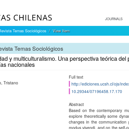
JOURNALS
Revista Temas Sociológicos
View Item
vista Temas Sociológicos
dad y multiculturalismo. Una perspectiva teórica del
­as nacionales
Full text
o, Tristano
http://ediciones.ucsh.cl/ojs/in
10.29344/07196458.17.170
Abstract
Based on the contemporary multic
explore theoretically some dynam
changes in the communication pr
modus vivendi, and on the self-per