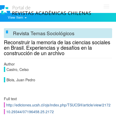
Toggl
navig
View Item
Revista Temas Sociológicos
Reconstruir la memoria de las ciencias sociales
en Brasil. Experiencias y desafí­os en la
construcción de un archivo
Author
Castro, Celso
Blois, Juan Pedro
Full text
http://ediciones.ucsh.cl/ojs/index.php/TSUCSH/article/view/2172
10.29344/07196458.25.2172