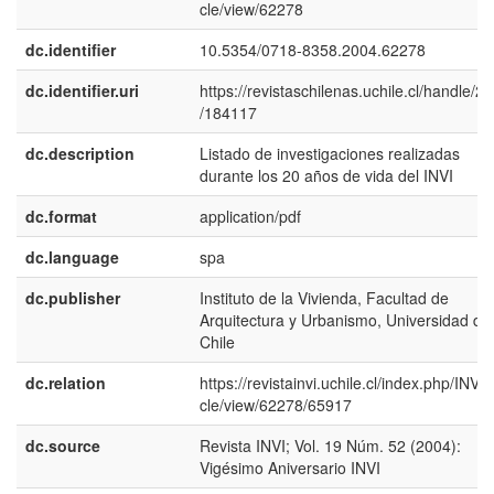
cle/view/62278
dc.identifier
10.5354/0718-8358.2004.62278
dc.identifier.uri
https://revistaschilenas.uchile.cl/handle/2
/184117
dc.description
Listado de investigaciones realizadas
durante los 20 años de vida del INVI
dc.format
application/pdf
dc.language
spa
dc.publisher
Instituto de la Vivienda, Facultad de
Arquitectura y Urbanismo, Universidad de
Chile
dc.relation
https://revistainvi.uchile.cl/index.php/INVI/a
cle/view/62278/65917
dc.source
Revista INVI; Vol. 19 Núm. 52 (2004):
Vigésimo Aniversario INVI