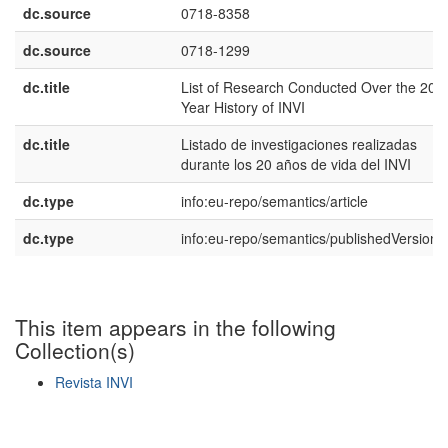
dc.source
0718-8358
dc.source
0718-1299
dc.title
List of Research Conducted Over the 20-
Year History of INVI
dc.title
Listado de investigaciones realizadas
durante los 20 años de vida del INVI
dc.type
info:eu-repo/semantics/article
dc.type
info:eu-repo/semantics/publishedVersion
This item appears in the following
Collection(s)
Revista INVI
Show simple item record