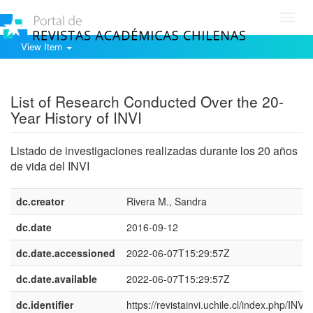
Toggl
navig
View Item
Show simple item record
List of Research Conducted Over the 20-
Year History of INVI
Listado de investigaciones realizadas durante los 20 años
de vida del INVI
dc.creator
Rivera M., Sandra
dc.date
2016-09-12
dc.date.accessioned
2022-06-07T15:29:57Z
dc.date.available
2022-06-07T15:29:57Z
dc.identifier
https://revistainvi.uchile.cl/index.php/INVI/a